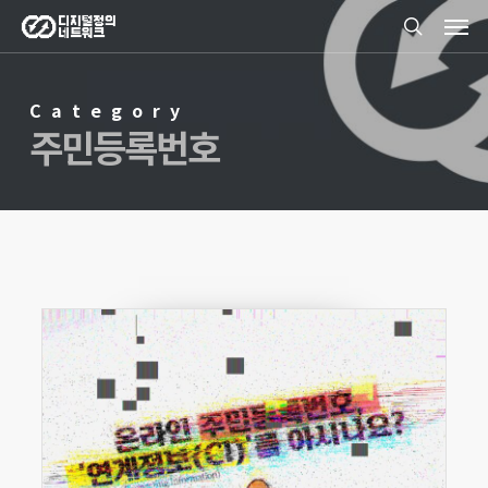
Men
Skip
search
to
main
Category
content
주민등록번호