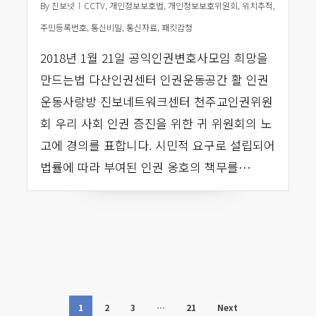
By
진보넷
CCTV
,
개인정보보호법
,
개인정보보호위원회
,
위치추적
,
주민등록번호
,
통신비밀
,
통신자료
,
패킷감청
2018년 1월 21일 공익인권변호사모임 희망을
만드는법 다산인권센터 인권운동공간 활 인권
운동사랑방 진보네트워크센터 천주교인권위원
회 우리 사회 인권 증진을 위한 귀 위원회의 노
고에 경의를 표합니다. 시민적 요구로 설립되어
법률에 따라 부여된 인권 옹호의 책무를…
1
2
3
…
21
Next