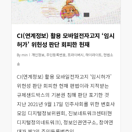
CI(연계정보) 활용 모바일전자고지 ‘임시
허가’ 위헌성 판단 회피한 헌재
By
min
개인정보
,
주민등록번호
,
프라이버시
,
하이라이트
,
헌법소
송
CI(연계정보) 활용 모바일전자고지 ‘임시허가’
위헌성 판단 회피한 헌재 편법이라 지적받는
규제샌드박스의 기본권 침해 판단 포기한 것
지난 2021년 9월 17일 민주사회를 위한 변호사
모임 디지털정보위원회, 진보네트워크센터(현
디지털정의네트워크), 정보인권연구소, 참여연
대가 제2의 주민등록번호인...