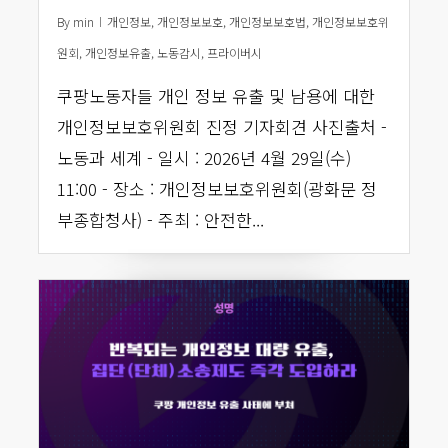
By
min
개인정보
,
개인정보보호
,
개인정보보호법
,
개인정보보호위
원회
,
개인정보유출
,
노동감시
,
프라이버시
쿠팡노동자들 개인 정보 유출 및 남용에 대한
개인정보보호위원회 진정 기자회견 사진출처 -
노동과 세계 - 일시 : 2026년 4월 29일(수)
11:00 - 장소 : 개인정보보호위원회(광화문 정
부종합청사) - 주최 : 안전한...