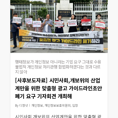
행태정보가 개인정보 아니라는 기업 요구 그대로 수용
불법적 개인정보 처리관행 합법화하겠다는 것과 다르
지 않아
[사후보도자료] 시민사회,개보위의 산업
계만을 위한 맞춤형 광고 가이드라인초안
폐기 요구 기자회견 개최해
By
디정넷
개인정보
,
개인정보보호위원회
,
입장
시민사회,개보위의 산업계만을 위한 맞춤형 광