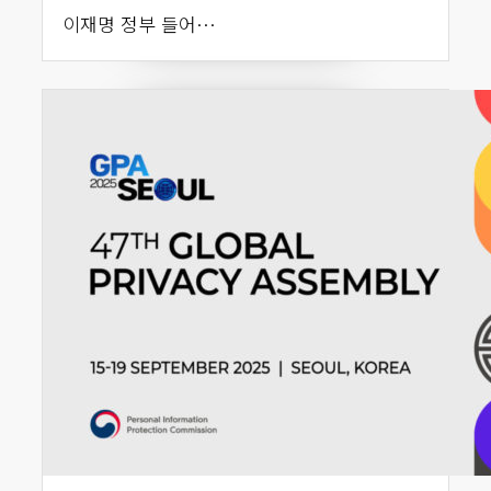
이재명 정부 들어…