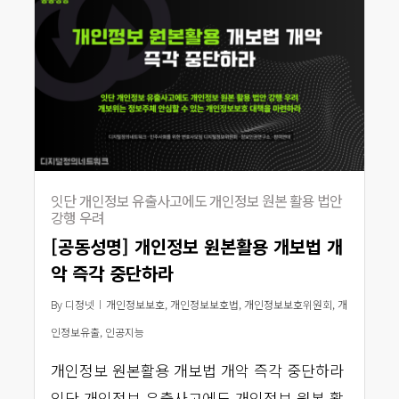
잇단 개인정보 유출사고에도 개인정보 원본 활용 법안
강행 우려
[공동성명] 개인정보 원본활용 개보법 개
악 즉각 중단하라
By
디정넷
개인정보보호
,
개인정보보호법
,
개인정보보호위원회
,
개
인정보유출
,
인공지능
개인정보 원본활용 개보법 개악 즉각 중단하라
잇단 개인정보 유출사고에도 개인정보 원본 활