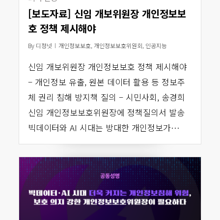
[보도자료] 신임 개보위원장 개인정보보
호 정책 제시해야
By
디정넷
개인정보보호
,
개인정보보호위원회
,
인공지능
신임 개보위원장 개인정보보호 정책 제시해야
– 개인정보 유출, 원본 데이터 활용 등 정보주
체 권리 침해 방지책 질의 – 시민사회, 송경희
신임 개인정보보호위원장에 정책질의서 발송
빅데이터와 AI 시대는 방대한 개인정보가…