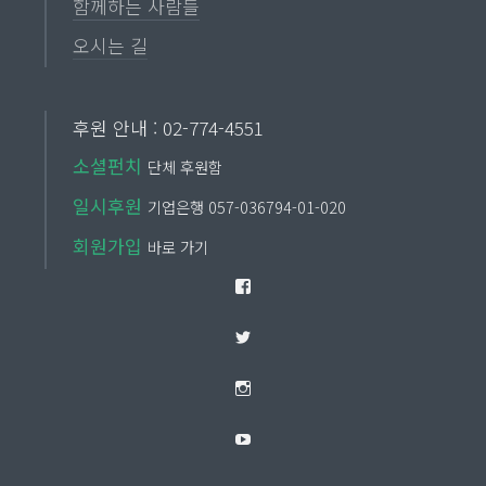
함께하는 사람들
오시는 길
후원 안내 : 02-774-4551
소셜펀치
단체 후원함
일시후원
기업은행 057-036794-01-020
회원가입
바로 가기
Facebook
Twitter
Instagram
YouTube