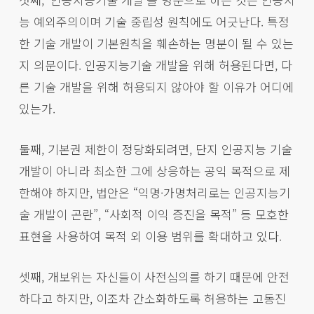
능 예외주의이며 기술 중립성 원칙에도 어긋난다. 특정
한 기술 개발이 기본원칙을 훼손하는 명분이 될 수 있는
지 의문이다. 인공지능기술 개발을 위해 허용된다면, 다
른 기술 개발을 위해 허용되지 않아야 할 이유가 어디에
있는가.
둘째, 기본권 제한이 정당화되려면, 단지 인공지능 기술
개발이 아니라 최소한 그에 상응하는 공익 목적으로 제
한해야 하지만, 법안은 “익명·가명처리로는 인공지능기
술 개발이 곤란”, “사회적 이익 증진을 목적” 등 모호한
표현을 사용하여 목적 외 이용 범위를 확대하고 있다.
셋째, 개보위는 자신들이 사전심의를 하기 때문에 안전
하다고 하지만, 이조차 간소화하도록 허용하는 고동진