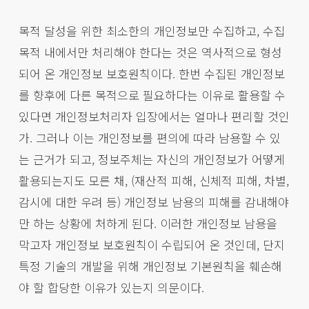
목적 달성을 위한 최소한의 개인정보만 수집하고, 수집
목적 내에서만 처리해야 한다는 것은 역사적으로 형성
되어 온 개인정보 보호원칙이다. 한번 수집된 개인정보
를 향후에 다른 목적으로 필요하다는 이유로 활용할 수
있다면 개인정보처리자 입장에서는 얼마나 편리할 것인
가. 그러나 이는 개인정보를 편의에 따라 남용할 수 있
는 근거가 되고, 정보주체는 자신의 개인정보가 어떻게
활용되는지도 모른 채, (재산적 피해, 신체적 피해, 차별,
감시에 대한 우려 등) 개인정보 남용의 피해를 감내해야
만 하는 상황에 처하게 된다. 이러한 개인정보 남용을
막고자 개인정보 보호원칙이 수립되어 온 것인데, 단지
특정 기술의 개발을 위해 개인정보 기본원칙을 훼손해
야 할 합당한 이유가 있는지 의문이다.