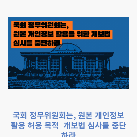
국회 정무위원회는, 원본 개인정보
활용 허용 목적 개보법 심사를 중단
하라