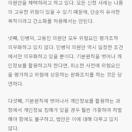
의원안을 채택하려고 하고 있다. 모든 신청 사례는 나름
의 고유한 위험이 있을 수 있기 때문에, 단순히 유사한
목적이라고 간소화를 허용해서는 안된다.
넷째, 민병덕, 고동진 의원안 모두 위험요인 평가조차
의무화하고 있지 않다. 민병덕 의원안 역시 일정한 조건
에서만 의무화하고 있을 뿐이다. 기본원칙을 벗어나 개
인정보를 활용하고자 한다면, 최소한 사전에 위험요인
을 평가하고 위험에 상응하는 완화조치를 하는 것은 당
연하다.
다섯째, 기본원칙에 벗어나서 개인정보를 활용하는 과
정에서 개인정보 침해가 있을 경우 훨씬 가중하여 처벌
해야 함에도 불구하고, 법안은 이에 대해 다루고 있지
않다.