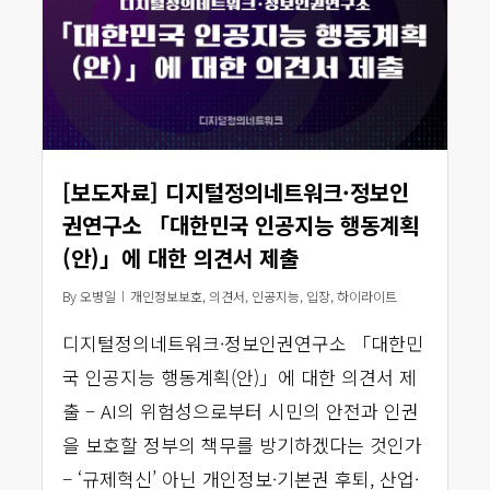
[보도자료] 디지털정의네트워크·정보인
권연구소 「대한민국 인공지능 행동계획
(안)」에 대한 의견서 제출
By
오병일
개인정보보호
,
의견서
,
인공지능
,
입장
,
하이라이트
디지털정의네트워크·정보인권연구소 「대한민
국 인공지능 행동계획(안)」에 대한 의견서 제
출 – AI의 위험성으로부터 시민의 안전과 인권
을 보호할 정부의 책무를 방기하겠다는 것인가
– ‘규제혁신’ 아닌 개인정보·기본권 후퇴, 산업·