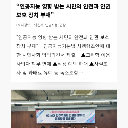
“인공지능 영향 받는 시민의 안전과 인권
보호 장치 부재”
By
디정넷
의견서
,
인공지능
,
입장
“인공지능 영향 받는 시민의 안전과 인권 보호
장치 부재” – 인공지능기본법 시행령초안에 대
한 시민사회 입법의견서 제출 – ▲고위험 이용
사업자 책무 면제 ▲적용 예외 확대 ▲사실조
사 및 과태료 유예 등 독소조항…