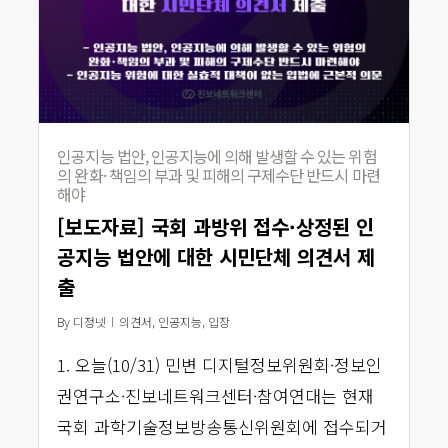
인공지능 법안, 인공지능에 의해 발생할 수 있는 위험
의 완화· 책임의 부과 및 피해의 구제수단 반드시 마련
해야
[보도자료] 국회 과방위 접수·상정된 인
공지능 법안에 대한 시민단체 의견서 제
출
By
디정넷
의견서
,
인공지능
,
입장
1. 오늘(10/31) 민변 디지털정보위원회·정보인
권연구소·진보네트워크센터·참여연대는 현재
국회 과학기술정보방송통신위원회에 접수되거