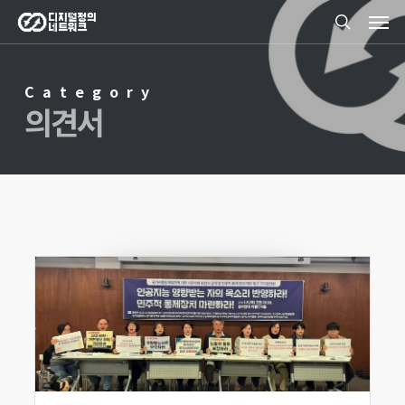
Men
Skip
search
to
main
Category
content
의견서