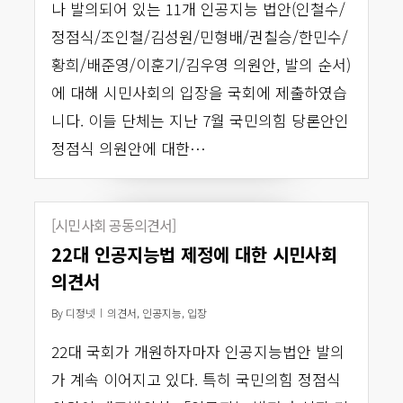
나 발의되어 있는 11개 인공지능 법안(인철수/
정점식/조인철/김성원/민형배/권칠승/한민수/
황희/배준영/이훈기/김우영 의원안, 발의 순서)
에 대해 시민사회의 입장을 국회에 제출하였습
니다. 이들 단체는 지난 7월 국민의힘 당론안인
정점식 의원안에 대한…
[시민사회 공동의견서]
22대 인공지능법 제정에 대한 시민사회
의견서
By
디정넷
의견서
,
인공지능
,
입장
22대 국회가 개원하자마자 인공지능법안 발의
가 계속 이어지고 있다. 특히 국민의힘 정점식