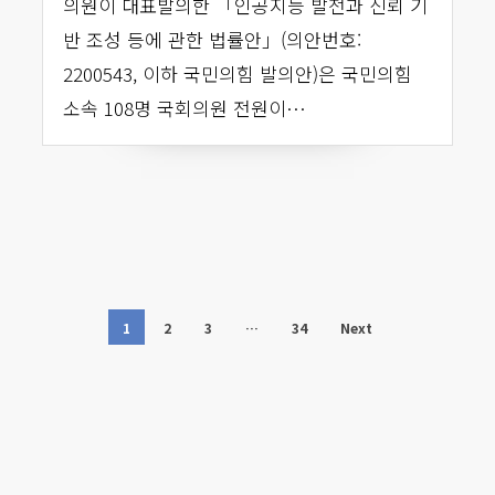
의원이 대표발의한 「인공지능 발전과 신뢰 기
반 조성 등에 관한 법률안」(의안번호:
2200543, 이하 국민의힘 발의안)은 국민의힘
소속 108명 국회의원 전원이…
1
2
3
…
34
Next