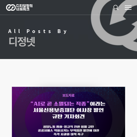
Men
Skip
search
to
main
All Posts By
content
디정넷