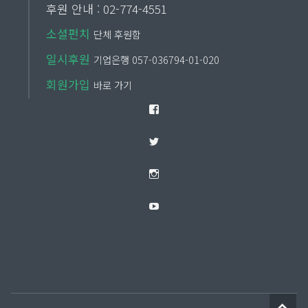
후원 안내 : 02-774-4551
소셜펀치
단체 후원함
일시후원
기업은행 057-036794-01-020
회원가입
바로 가기
Facebook
Twitter
Instagram
YouTube