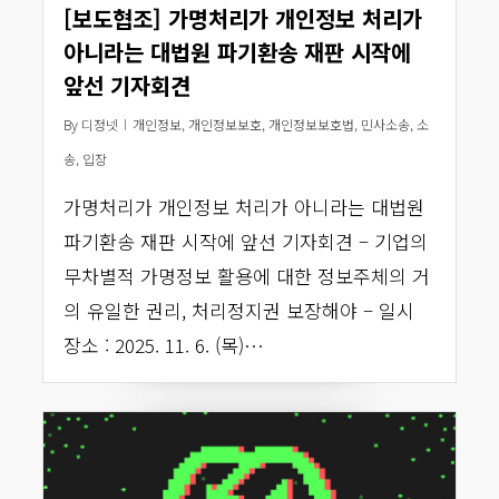
[보도협조] 가명처리가 개인정보 처리가
아니라는 대법원 파기환송 재판 시작에
앞선 기자회견
By
디정넷
개인정보
,
개인정보보호
,
개인정보보호법
,
민사소송
,
소
송
,
입장
가명처리가 개인정보 처리가 아니라는 대법원
파기환송 재판 시작에 앞선 기자회견 – 기업의
무차별적 가명정보 활용에 대한 정보주체의 거
의 유일한 권리, 처리정지권 보장해야 – 일시
장소 : 2025. 11. 6. (목)…