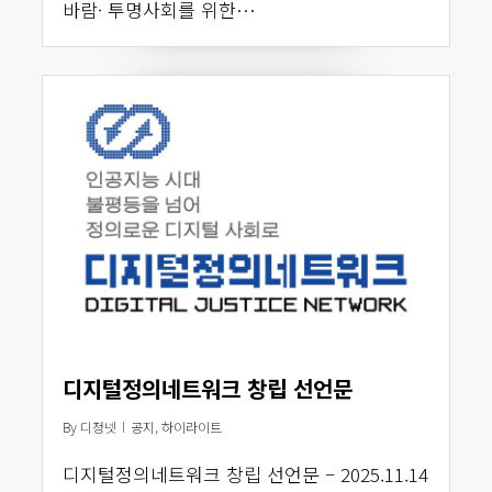
바람· 투명사회를 위한…
디지털정의네트워크 창립 선언문
By
디정넷
공지
,
하이라이트
디지털정의네트워크 창립 선언문 – 2025.11.14