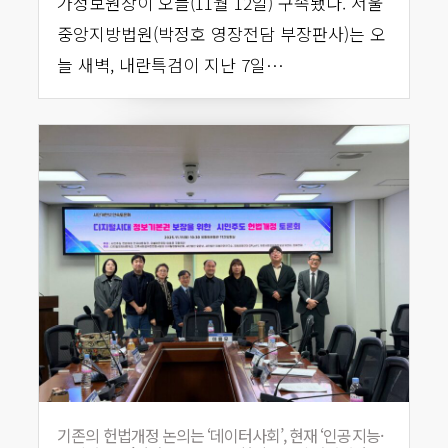
가정보원장이 오늘(11월 12일) 구속됐다. 서울
중앙지방법원(박정호 영장전담 부장판사)는 오
늘 새벽, 내란특검이 지난 7일…
기존의 헌법개정 논의는 ‘데이터사회’, 현재 ‘인공지능·