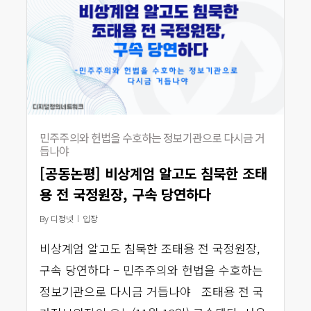
민주주의와 헌법을 수호하는 정보기관으로 다시금 거
듭나야
[공동논평] 비상계엄 알고도 침묵한 조태
용 전 국정원장, 구속 당연하다
By
디정넷
입장
비상계엄 알고도 침묵한 조태용 전 국정원장,
구속 당연하다 – 민주주의와 헌법을 수호하는
정보기관으로 다시금 거듭나야 조태용 전 국