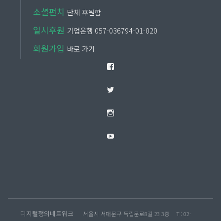
소셜펀치
단체 후원함
일시후원
기업은행 057-036794-01-020
회원가입
바로 가기
Facebook
Twitter
Instagram
YouTube
디지털정의네트워크
서울시 서대문구 독립문로8길 23 3층
T : 02-