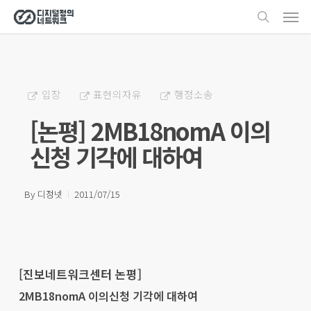
Men
Skip
search
to
main
content
입장
표현의자유
행정소송
[논평] 2MB18nomA 이의
신청 기각에 대하여
By
디정넷
2011/07/15
[진보네트워크센터 논평]
2MB18nomA 이의신청 기각에 대하여