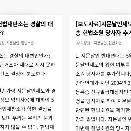
 헌법재판소는 경찰의 대
[보도자료]지문날인제
?
송 헌법소원 당사자 추
입장
,
지문날인
,
헌법소송
By
디정넷
지문날인
,
헌법소송
소는 경찰의 대변인인가?
1. 지문날인 반대연대는 5월
 근거조차 제대로 제시 못하
문날인제도의 위헌 여부를
판소 결정에 분노한다 –
소원 당사자를 추가합니다
반대연대가 지난 2004년 
열손가락 지문날인제도와 경
등록증 신규발급대상자인 
정보 임의사용에 대하여 5
명을 당사자로 하여 지문
 헌법재판소가 합헌 결정을
관련된 헌법소원을 제기한 
 보며 우리는 우리의 눈과
만의 일입니다. 지문날인
하지 않을 수 없다. 헌법재
이번에 헌법소원의 당사자