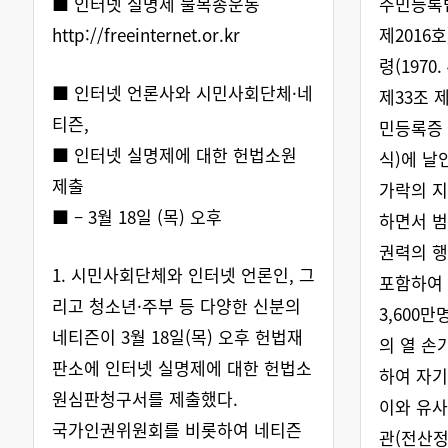
■ 인터넷 실명제 불복종운동
주민등록법(
http://freeinternet.or.kr
제2016호
령(1970.
■ 인터넷 언론사와 시민사회단체·네
제33조 
티즌,
민등록증 
■ 인터넷 실명제에 대한 헌법소원
식)에 날
제출
가락의 
■ – 3월 18일 (목) 오후
하면서 
권력의 행
1. 시민사회단체와 인터넷 언론인, 그
포함하여
리고 청소년·주부 등 다양한 신분의
3,600
네티즌이 3월 18일(목) 오후 헌법재
의 열 손
판소에 인터넷 실명제에 대한 헌법소
하여 자기
원심판청구서를 제출했다.
이와 유사
국가인권위원회를 비롯하여 네티즌
관(전산정