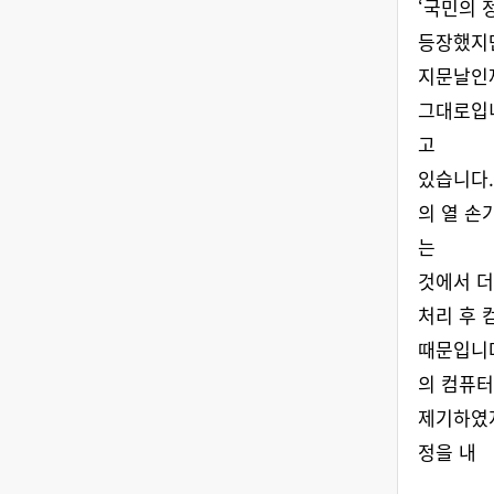
‘국민의 정
등장했지
지문날인
그대로입니
고
있습니다.
의 열 손
는
것에서 더
처리 후 
때문입니다
의 컴퓨터
제기하였
정을 내