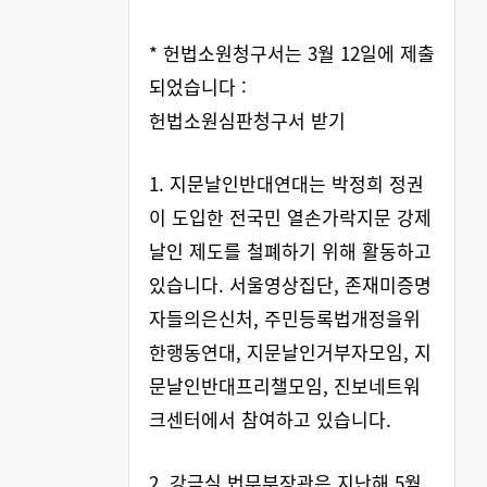
* 헌법소원청구서는 3월 12일에 제출
되었습니다 :
헌법소원심판청구서 받기
1. 지문날인반대연대는 박정희 정권
이 도입한 전국민 열손가락지문 강제
날인 제도를 철폐하기 위해 활동하고
있습니다. 서울영상집단, 존재미증명
자들의은신처, 주민등록법개정을위
한행동연대, 지문날인거부자모임, 지
문날인반대프리챌모임, 진보네트워
크센터에서 참여하고 있습니다.
2. 강금실 법무부장관은 지난해 5월,