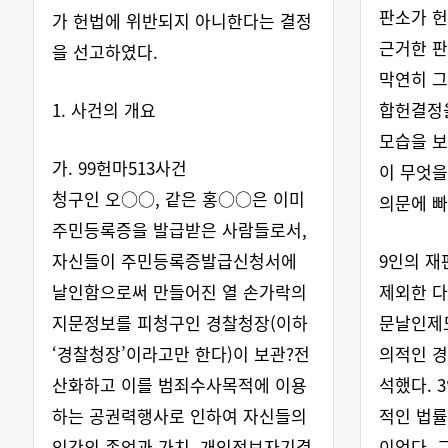
판소가 헌
가 헌법에 위반되지 아니한다는 결정
근거한 판
을 선고하였다.
막연히 그
1. 사건의 개요
합헌결정을
모습을 보
가. 99헌마513사건
이 무엇을
청구인 오○○, 같은 홍○○은 이미
의문에 빠
주민등록증을 발급받은 사람들로서,
자신들이 주민등록증발급신청서에
9인의 재
날인함으로써 만들어진 열 손가락의
제외한 다
지문정보를 피청구인 경찰청장(이하
문날인제
‘경찰청장’이라고만 한다)이 보관?전
의적인 
산화하고 이를 범죄수사목적에 이용
석했다. 
하는 공권력행사로 인하여 자신들의
적인 법률
인간의 존엄과 가치, 개인정보자기결
이었다. 