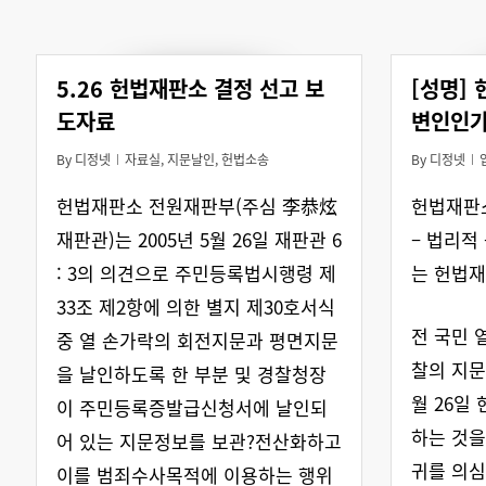
5.26 헌법재판소 결정 선고 보
[성명]
도자료
변인인가
By
디정넷
자료실
,
지문날인
,
헌법소송
By
디정넷
헌법재판소 전원재판부(주심 李恭炫
헌법재판
재판관)는 2005년 5월 26일 재판관 6
– 법리적
: 3의 의견으로 주민등록법시행령 제
는 헌법재
33조 제2항에 의한 별지 제30호서식
전 국민 
중 열 손가락의 회전지문과 평면지문
찰의 지문
을 날인하도록 한 부분 및 경찰청장
월 26일
이 주민등록증발급신청서에 날인되
하는 것을
어 있는 지문정보를 보관?전산화하고
귀를 의심
이를 범죄수사목적에 이용하는 행위