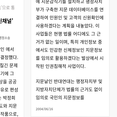
에 지문감식기를 설치하고 행정자치
음’으로 통
부가 구축한 지문 데이터베이스를 연
결하여 민원인 및 고객의 신원확인에
린채널’
사용하겠다는 계획을 내놓았다. 이
사업들은 현행 법률 어디에도 그 근
행정소송
거가 없는 일이며, 특히 개인정보 중
램인 에서
에서도 민감한 신체정보인 지문정보
 결정했다.
를 임의로 활용하겠다는 발상에서 시
끈질긴 문제
작된 인권침해적 사업이다.
기에 그
지문날인 반대연대는 행정자치부 및
영상을 공공
지방자치단체가 법률의 근거도 없이
이유로 편성
임의로 국민의 지문정보를
는 박정희
도와 지문
2004/06/16
 작품으로,