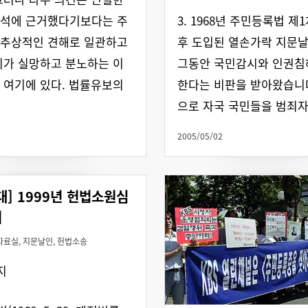
해석에 근거했다기보다는 주
3. 1968년 주민등록법 제
 추상적인 견해로 일관하고
후 도입된 열손가락 지문
리가 실망하고 분노하는 이
그동안 국민감시와 인권침
 여기에 있다. 법률유보의
한다는 비판을 받아왔습니
으로 자국 국민들을 범죄
2005/05/02
대] 1999년 헌법소원심
서
자료실
,
지문날인
,
헌법소송
지