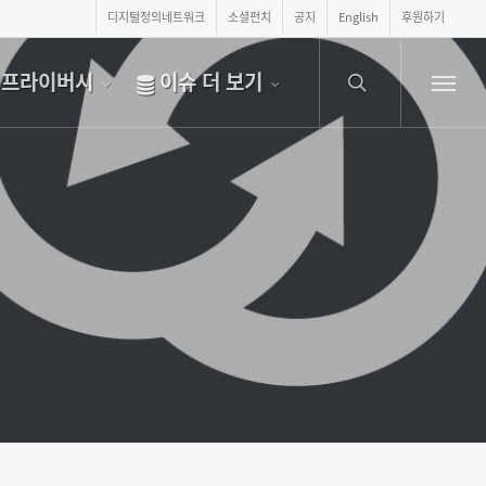
디지털정의네트워크
소셜펀치
공지
English
후원하기
search
프라이버시
이슈 더 보기
Menu