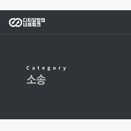
Skip
to
main
content
Category
소송