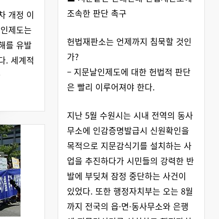
조속한 판단 촉구
1차 개정 이
날인제도는
헌법재판소는 언제까지 침묵할 것인
해를 유발
가?
다. 세계적
– 지문날인제도에 대한 헌법적 판단
자
은 빨리 이루어져야 한다.
지난 5월 수원시는 시내 전역의 동사
무소에 인감증명발급시 신원확인을
목적으로 지문감식기를 설치하는 사
업을 추진하다가 시민들의 강력한 반
발에 부딪쳐 잠정 중단하는 사건이
있었다. 또한 행정자치부는 오는 8월
까지 전국의 읍·면·동사무소와 은행