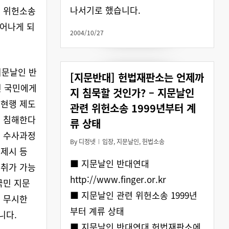
나서기로 했습니다.
련 위헌소송
늘어나게 되
2004/10/27
 지문날인 반
[지문반대] 헌법재판소는 언제까
전 국민에게
지 침묵할 것인가? – 지문날인
 현행 제도
관련 위헌소송 1999년부터 계
을 침해한다
류 상태
이 수사과정
By
디정넷
입장
,
지문날인
,
헌법소송
제시 등
■ 지문날인 반대연대
채취가 가능
http://www.finger.or.kr
국민 지문
■ 지문날인 관련 위헌소송 1999년
 무시한
부터 계류 상태
니다.
■ 지문날인 반대연대 헌법재판소에