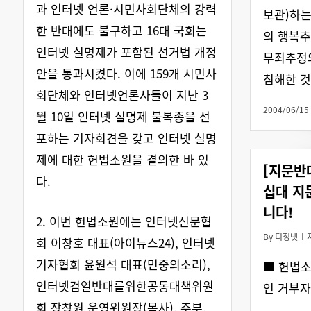
과 인터넷 언론·시민사회단체의 강력
보관)하는
한 반대에도 불구하고 16대 국회는
의 행복추
인터넷 실명제가 포함된 선거법 개정
무죄추정
안을 통과시켰다. 이에 159개 시민사
침해한 것
회단체와 인터넷언론사들이 지난 3
2004/06/15
월 10일 인터넷 실명제 불복종을 선
포하는 기자회견을 갖고 인터넷 실명
제에 대한 헌법소원을 결의한 바 있
[지문반
다.
십대 지
니다!
2. 이번 헌법소원에는 인터넷신문협
By
디정넷
회 이창호 대표(아이뉴스24), 인터넷
기자협회 윤원석 대표(민중의소리),
■ 헌법소
인터넷검열반대를위한공동대책위원
인 거부자
회 장창원 운영위원장(목사), 주부,