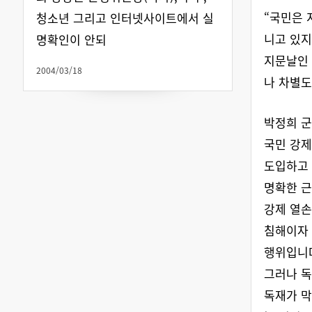
“국민은 
청소년 그리고 인터넷사이트에서 실
니고 있지
명확인이 안되
지문날인 
2004/03/18
나 차별도
박정희 군
국민 강
도입하고 
명확한 근
강제 열손
침해이자
행위입니
그러나 독
독재가 막