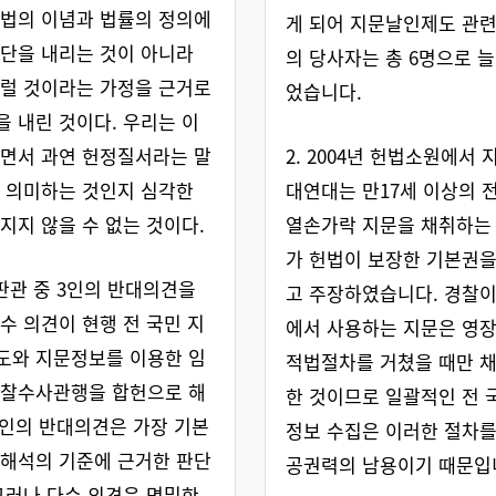
법의 이념과 법률의 정의에
게 되어 지문날인제도 관
단을 내리는 것이 아니라
의 당사자는 총 6명으로 
럴 것이라는 가정을 근거로
었습니다.
 내린 것이다. 우리는 이
면서 과연 헌정질서라는 말
2. 2004년 헌법소원에서
 의미하는 것인지 심각한
대연대는 만17세 이상의 
지지 않을 수 없는 것이다.
열손가락 지문을 채취하는
가 헌법이 보장한 기본권
판관 중 3인의 반대의견을
고 주장하였습니다. 경찰
수 의견이 현행 전 국민 지
에서 사용하는 지문은 영장
도와 지문정보를 이용한 임
적법절차를 거쳤을 때만 
경찰수사관행을 합헌으로 해
한 것이므로 일괄적인 전 
3인의 반대의견은 가장 기본
정보 수집은 이러한 절차를
해석의 기준에 근거한 판단
공권력의 남용이기 때문입
그러나 다수 의견은 면밀한