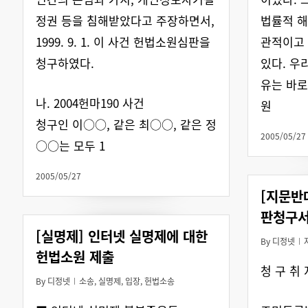
정권 등을 침해받았다고 주장하면서,
법률적 
1999. 9. 1. 이 사건 헌법소원심판을
관적이고
청구하였다.
있다. 우
유는 바로
나. 2004헌마190 사건
원
청구인 이○○, 같은 최○○, 같은 정
2005/05/27
○○는 모두 1
2005/05/27
[지문반
판청구
[실명제] 인터넷 실명제에 대한
By
디정넷
헌법소원 제출
청 구 취 
By
디정넷
소송
,
실명제
,
입장
,
헌법소송