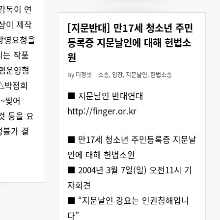
감독이 연
상이 제작
[지문반대] 만17세 청소년 주민
에 방영요청을
등록증 지문날인에 대해 헌법소
되는 작품
원
그램운영협
By
디정넷
소송
,
입장
,
지문날인
,
헌법소송
 △박정희
■ 지문날인 반대연대
‘~찢어
http://finger.or.kr
것 등을 요
성불가 결
■ 만17세 청소년 주민등록증 지문날
인에 대해 헌법소원
■ 2004년 3월 7일(일) 오전11시 기
자회견
■ “지문날인 강요는 인권침해입니
다”