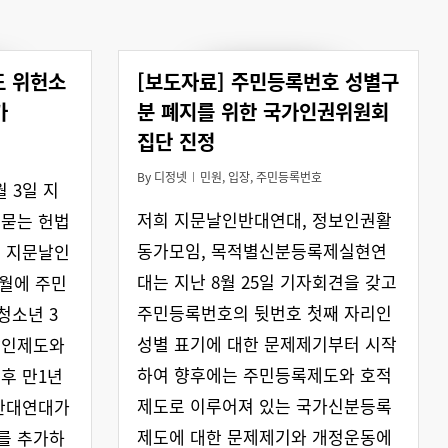
도 위헌소
[보도자료] 주민등록번호 성별구
가
분 폐지를 위한 국가인권위원회
집단 진정
By
디정넷
민원
,
입장
,
주민등록번호
 3일 지
저희 지문날인반대연대, 정보인권활
 묻는 헌법
동가모임, 목적별신분등록제실현연
. 지문날인
대는 지난 8월 25일 기자회견을 갖고
3월에 주민
주민등록번호의 뒷번호 첫째 자리인
청소년 3
성별 표기에 대한 문제제기부터 시작
날인제도와
하여 향후에는 주민등록제도와 호적
후 만1년
제도로 이루어져 있는 국가신분등록
 반대연대가
제도에 대한 문제제기와 개정운동에
를 추가하