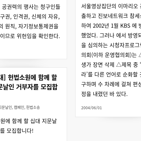
서울영상집단의 이마리오 
 공권력의 행사는 청구인들
출하고 진보네트워크 참세
구권, 인격권, 신체의 자유,
하여 2002년 1월 KBS 
의 원칙, 자기정보통제권을
했었다. 그러나 에서 방영
이므로 위헌임을 확인한다.
을 심의하는 시청자프로
의회(이하 운영협의회)는
생가 장면 삭제 △제목 중 
라’를 다른 언어로 순화할 
대] 헌법소원에 함께 할
구하며 수 차례에 걸쳐 편
문날인 거부자를 모집합
정을 내렸던 바 있다.
지문날인
,
캠페인
,
헌법소송
2004/06/01
원에 함께 할 십대 지문날
를 모집합니다!