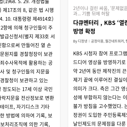
1968. 5. 29. 개정법률
2년이나 걸린 싸움, ‘문제없
) 제17조의 8, 같은 법 시행
과... 기쁨 뒤에 허탈
 4. 10. 대통령령 제4914호)
다큐멘터리 , KBS ‘열
제2항에 의해 청구인들이 주
방영 확정
발급신청서(별지 제33호 서
By
디정넷
공정이용
,
월간네트워커
,
인함으로써 만들어진 열 손
KBS 시청자 참여 프로그
지문원지를 경찰청장이 보관
드디어 영상을 방영하기로
범죄수사목적에 활용하는 공
약 2년여 동안 제작진의 
사 및 청구인들의 지문을
제기 끝에 이루어진 결실이
 경찰청이 보관하고 있는
의미가 크다. 측은 그간 
만명 정도되는 17세 이상 국민
성에 부합하지 않는다는 
가락지문을 전산정보로 변환
불가 방침을 고수했었다. 
테이프, 자기디스크 기타
정권이 도입한 주민등록제
한 방법에 의하여 기록, 보
날인제도의 문제점을 다룬
보처리조직에 의한 기록,