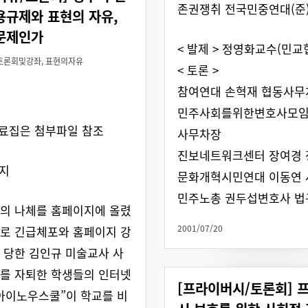
존권쟁취 전국민중연대(준
용규제와 표현의 자유,
문제인가
< 발제 > 정영화교수(민교
토론회및강좌
,
표현의자유
< 토론 >
회
참여연대 손혁재 협동사무
민주사회를위한변호사모임
자료집은 첨부파일 참조
사무차장
진보네트워크센터 장여경
취지
문화개혁시민연대 이동연
민주노총 권두섭변호사 법
의 나체를 홈페이지에 올렸
2001/07/20
로 긴급체포와 홈페이지 강
 당한 김인규 미술교사 사
를 자퇴한 학생들의 인터넷
[프라이버시/토론회] 
아이노우스쿨”이 학교를 비