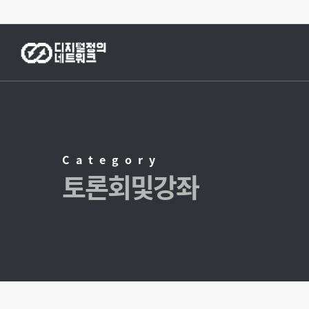
Skip
to
main
content
Category
토론회및강좌