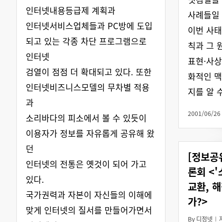
인터넷내용등급제 계획과
사례들일 
인터넷서비스업체들과 PC방에 도입
이번 사태
되고 있는 각종 차단 프로그램으로
칙과 그 
인터넷
표현·사상
검열이 점점 더 확대되고 있다. 또한
화적인 
인터넷비즈니스모델의 무차별 적용
지를 알 
과
2001/06/26
소리바다의 피소에서 볼 수 있듯이
이용자가 정보를 자유롭게 공유해 왔
던
[정보공
인터넷의 전통은 옛것이 되어 가고
론회 <
있다.
교환, 
국가권력과 자본이 자신들의 이해에
가?>
맞게 인터넷의 질서를 만들어가면서
By
디정넷