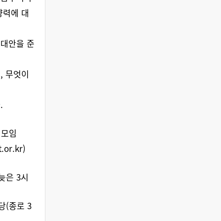
향력에 대
 대안을 준
, 무엇이
.
권모임
.or.kr)
 늦은 3시
당(종로 3