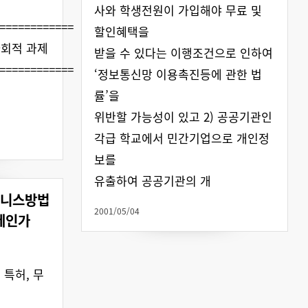
사와 학생전원이 가입해야 무료 및
============
할인혜택을
사회적 과제
받을 수 있다는 이행조건으로 인하여
============
‘정보통신망 이용촉진등에 관한 법
률’을
위반할 가능성이 있고 2) 공공기관인
각급 학교에서 민간기업으로 개인정
보를
유출하여 공공기관의 개
즈니스방법
2001/05/04
문제인가
 특허, 무