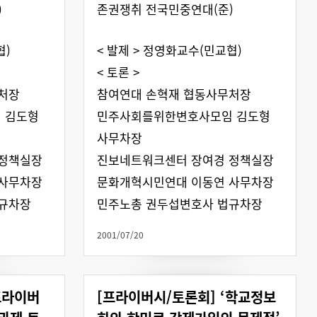
)
존권쟁취 전국민중연대(준)
협)
< 발제 > 정영화교수(민교협)
< 토론 >
처장
참여연대 손혁재 협동사무처장
 김도형
민주사회를위한변호사모임 김도형
사무차장
 정책실장
진보네트워크센터 장여경 정책실장
 사무차장
문화개혁시민연대 이동연 사무차장
규차장
민주노총 권두섭변호사 법규차장
2001/07/20
프라이버
[프라이버시/토론회] ‘학교정보