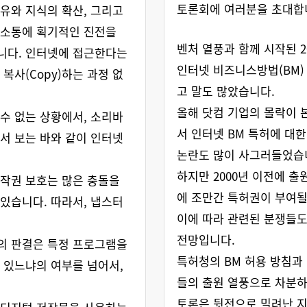
토론회에 여러분을 초대합
유와 지식의 확산, 그리고
 소통에 획기적인 진전을
벤처 열풍과 함께 시작된 2
니다. 인터넷에 접근한다는
인터넷 비즈니스방법(BM)
 복사(Copy)하는 과정 없
고 말도 많았습니다.
올해 닷컴 기업의 몰락이
수 없는 상황에서, 소리바
서 인터넷 BM 특허에 대한
서 보는 바와 같이 인터넷
논란도 많이 사그러들었습
하지만 2000년 이전에 출
작권 보호는 많은 충돌을
에 조만간 특허권이 부여될
있습니다. 따라서, 냅스터
이에 따라 관련된 분쟁들
전망입니다.
의 판결은 특정 프로그램을
특허청의 BM 허용 방침과
 있느냐의 여부를 넘어서,
들의 출원 열풍으로 차분
토론은 뒷전으로 밀려난 