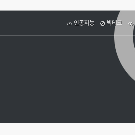
인공지능
빅테크