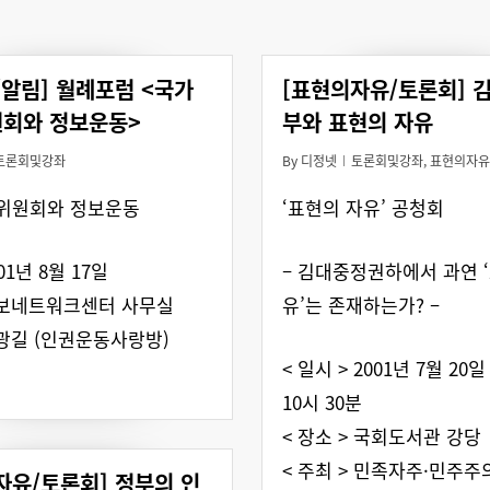
/알림] 월례포럼 <국가
[표현의자유/토론회] 
회와 정보운동>
부와 표현의 자유
토론회및강좌
By
디정넷
토론회및강좌
,
표현의자유
위원회와 정보운동
‘표현의 자유’ 공청회
01년 8월 17일
– 김대중정권하에서 과연 
진보네트워크센터 사무실
유’는 존재하는가? –
이광길 (인권운동사랑방)
< 일시 > 2001년 7월 20일
10시 30분
< 장소 > 국회도서관 강당
< 주최 > 민족자주·민주주
자유/토론회] 정부의 인