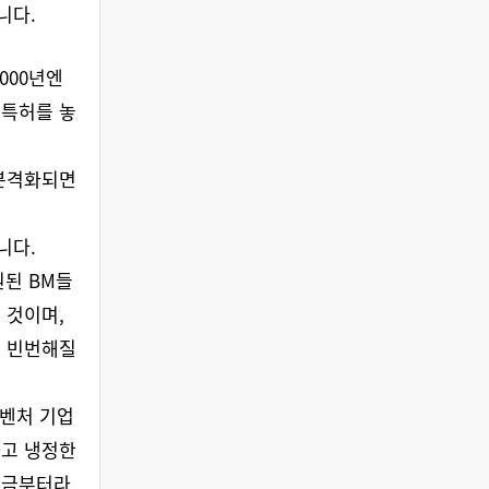
니다.
000년엔
 특허를 놓
 본격화되면
니다.
원된 BM들
 것이며,
도 빈번해질
 벤처 기업
하고 냉정한
지금부터라