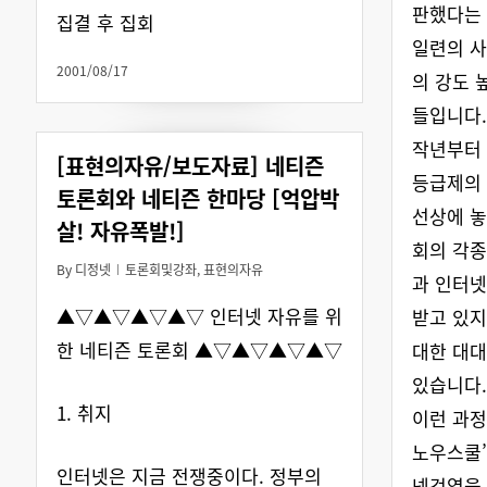
판했다는 
집결 후 집회
일련의 사
2001/08/17
의 강도 
들입니다.
작년부터
[표현의자유/보도자료] 네티즌
등급제의 
토론회와 네티즌 한마당 [억압박
선상에 
살! 자유폭발!]
회의 각종
By
디정넷
토론회및강좌
,
표현의자유
과 인터넷
▲▽▲▽▲▽▲▽ 인터넷 자유를 위
받고 있지
한 네티즌 토론회 ▲▽▲▽▲▽▲▽
대한 대
있습니다.
1. 취지
이런 과정
노우스쿨’
인터넷은 지금 전쟁중이다. 정부의
넷검열을 