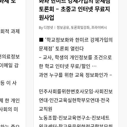
과제 토
화와 한미르 강제가입의 문제점’
토론회 – 초중고 인터넷 무료지
원사업
By
디정넷
정보공유
,
토론회및강좌
,
프라이버시
사회적 과제
■ ‘학교정보화와 한미르 강제가입의
문제점’ 토론회 열린다
보건의료정보
– 교사, 학생의 개인정보를 조건으로
 이메일 감
한 학교 인터넷 무료/할인 …
과연 누구를 위한 교육 정보화인가 –
등 이 사
민주사회를위한변호사모임·사회진보
연대·인간교육실현학부모연대·전국
제 한 개인
교직원
 사회의 미
노동조합·진보교육연구소·진보네트
워크센터·참교육을위한전국학부모회
가하는 중요