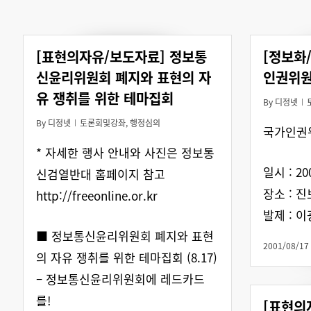
[표현의자유/보도자료] 정보통
[정보화
신윤리위원회 폐지와 표현의 자
인권위원
유 쟁취를 위한 테마집회
By
디정넷
By
디정넷
토론회및강좌
,
행정심의
국가인권
* 자세한 행사 안내와 사진은 정보통
일시 : 20
신검열반대 홈페이지 참고
장소 : 
http://freeonline.or.kr
발제 : 
■ 정보통신윤리위원회 폐지와 표현
2001/08/17
의 자유 쟁취를 위한 테마집회 (8.17)
– 정보통신윤리위원회에 레드카드
를!
[표현의