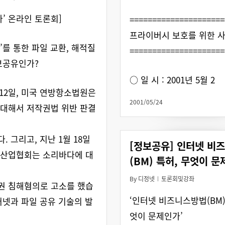
다’ 온라인 토론회]
=====================
프라이버시 보호를 위한 
’를 통한 파일 교환, 해적질
=====================
보공유인가?
○ 일 시 : 2001년 5월 2
 12일, 미국 연방항소법원은
2001/05/24
대해서 저작권법 위반 판결
. 그리고, 지난 1월 18일
[정보공유] 인터넷 비
반산업협회는 소리바다에 대
(BM) 특허, 무엇이 
By
디정넷
토론회및강좌
권 침해혐의로 고소를 했습
‘인터넷 비즈니스방법(BM)
터넷과 파일 공유 기술의 발
엇이 문제인가’