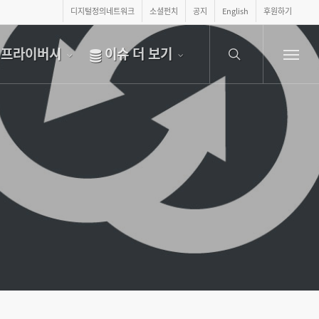
디지털정의네트워크
소셜펀치
공지
English
후원하기
search
프라이버시
이슈 더 보기
Menu