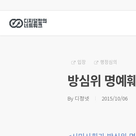
Skip
to
main
content
입장
행정심의
방심위 명예훼
By
디정넷
2015/10/06