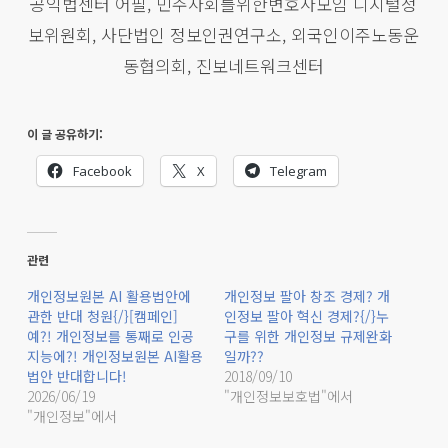
공익법센터 어필, 민주사회를위한변호사모임 디지털정
보위원회, 사단법인 정보인권연구소, 외국인이주노동운
동협의회, 진보네트워크센터
이 글 공유하기:
Facebook
X
Telegram
관련
개인정보원본 AI 활용법안에
개인정보 팔아 창조 경제? 개
관한 반대 청원{/}[캠페인]
인정보 팔아 혁신 경제?{/}누
예?! 개인정보를 통째로 인공
구를 위한 개인정보 규제완화
지능에?! 개인정보원본 AI활용
일까??
법안 반대합니다!
2018/09/10
2026/06/19
"개인정보보호법"에서
"개인정보"에서