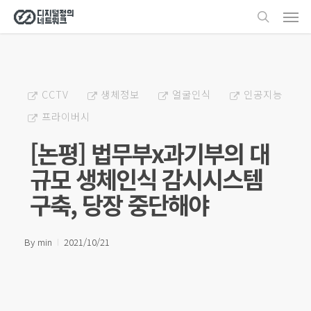
Men
Skip
search
to
main
content
CCTV
생체정보
얼굴인식
인공지능
프라이버시
[논평] 법무부x과기부의 대
규모 생체인식 감시시스템
구축, 당장 중단해야
By
min
2021/10/21