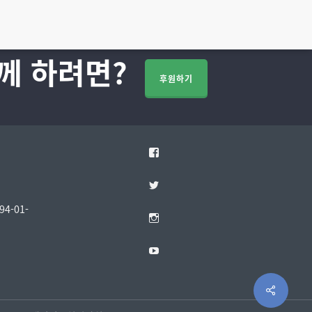
께 하려면?
후원하기
Facebook
Twitter
4-01-
Instagram
YouTube
Share