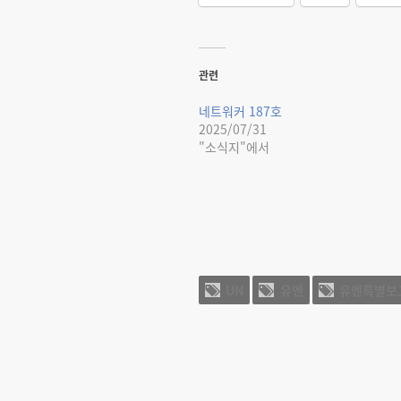
관련
네트워커 187호
2025/07/31
"소식지"에서
UN
유엔
유엔특별보