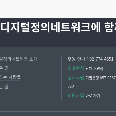
 디지털정의네트워크에 함
털정의네트워크 소개
후원 안내 : 02-774-4551
온 길
소셜펀치
단체 후원함
하는 사람들
일시후원
기업은행 057-03679
는 길
020
회원가입
바로 가기