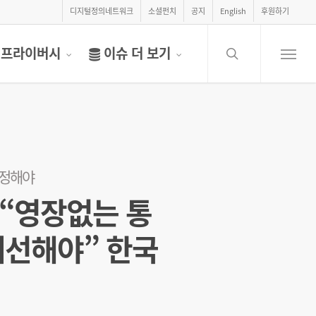
디지털정의네트워크
소셜펀치
공지
English
후원하기
search
프라이버시
이슈 더 보기
Menu
개정해야
 “영장없는 통
개선해야” 한국