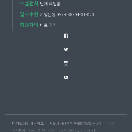
소셜펀치
단체 후원함
일시후원
기업은행 057-036794-01-020
회원가입
바로 가기
Facebook
Twitter
Instagram
YouTube
디지털정의네트워크
서울시 서대문구 독립문로8길 23 3층
T : 02-
774-4551
Fax : 02-701-7104
contact@digitaljustice.kr