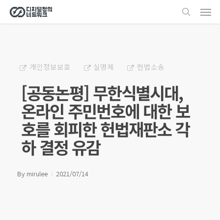
Men
Skip
search
to
main
content
개인정보보호
실명제
헌법소송
[공동논평] 무한식별시대,
온라인 주민번호에 대한 보
호를 회피한 헌법재판소 각
하 결정 유감
By
mirulee
2021/07/14