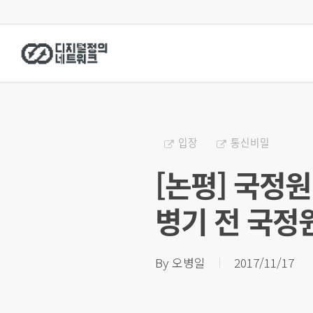
Skip
to
main
content
입장
통신비밀
[논평] 국정
병기 전 국정
By
오병일
2017/11/17