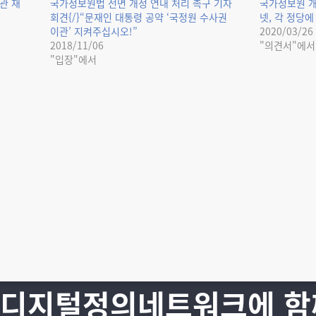
관 재
국가정보원법 전면 개정 연내 처리 촉구 기자
국가정보원 개
회견{/}“문재인 대통령 공약 ‘국정원 수사권
넷, 각 정당
이관’ 지켜주십시오!”
2020/03/26
2018/11/06
"의견서"에서
"입장"에서
 디지털정의네트워크에 함