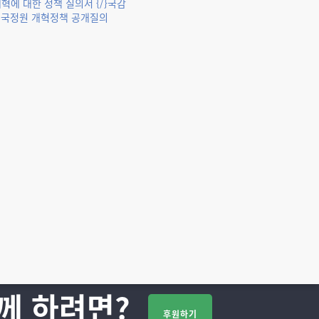
혁에 대한 정책 질의서 {/}국감
에 국정원 개혁정책 공개질의
께 하려면?
후원하기