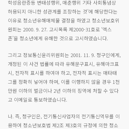
학성음란증등 변태성행위, 매춘행위 기타 사회통념상
허용되지 아니한 성관계를 조장하는 것’에 해당한다는
이유로 청소년유해매체물 결정을 하였고 청소년보호위
원회는 2000. 9. 27. 고시목록 제2000-31호로 ‘엑스
존’을 청소년에게 유해한 것으로 고시하였습니다.
그리고 정보통신윤리위원회는 2001. 11. 9. 청구인에게,
개정된 이 사건 법률에 따라 유해문구표시, 유해마크표
시, 전자적 표시를 하여야 하고, 전자적 표시는 매타태
그를 정확히 넣어야 하며, 이를 이행하지 않을 경우 1천
만원 이하의 벌금이나 2년 이하의 징역에 처할 수 있다
고 이메일로 통보하였습니다.
나. 즉, 청구인은, 전기통신사업자의 전기통신역무를 이
용하여 청소년보호법 제2조 제3호의 규정에 의한 청소