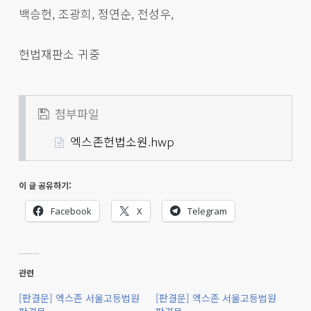
백승헌, 조광희, 정연순, 전성우,
헌법재판소 귀중
첨부파일
엑스존헌법소원.hwp
이 글 공유하기:
Facebook
X
Telegram
관련
[판결문] 엑스존 서울고등법원
[판결문] 엑스존 서울고등법원