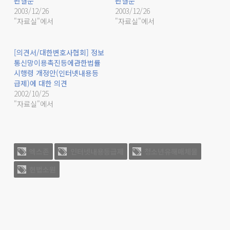
판결문
판결문
2003/12/26
2003/12/26
"자료실"에서
"자료실"에서
[의견서/대한변호사협회] 정보
통신망이용촉진등에관한법률
시행령 개정안(인터넷내용등
급제)에 대한 의견
2002/10/25
"자료실"에서
엑스존
인터넷내용등급제
청소년유해매체물
헌법소원