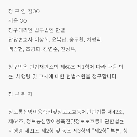
청 구 인 김OO
서울 OO
청구대리인 법무법인 한결
담당변호사 이상희, 윤복남, 송두환, 차병직,
백승헌, 조광희, 정연순, 전성우,
청구인은 헌법재판소법 제68조 제1항에 따라 다음 법
률, 시행령 및 고시에 대한 헌법소원을 청구합니다.
청 구 취 지
정보통신망이용촉진및정보보호등에관한법률 제42조,
제64조, 정보통신망이용촉진및정보보호등에관한법률
시행령 제21조 제2항 및 동조 제3항의 “제2항” 부분, 청