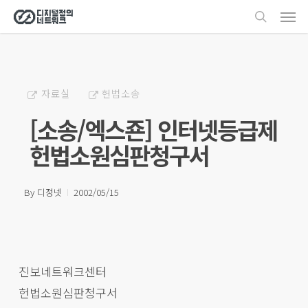
Men
Skip
search
to
main
content
자료실
헌법소송
[소송/엑스죤] 인터넷등급제
헌법소원심판청구서
By
디정넷
2002/05/15
진보네트워크센터
헌법소원심판청구서