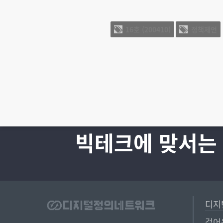
16호 (200410)
정책제언
빅테크에 맞서는
디지
걸어