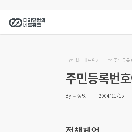
Skip
to
main
content
월간네트워커
주민등록
주민등록번호에
By
디정넷
2004/11/15
정책제언