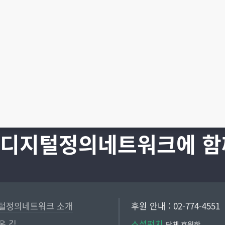
 디지털정의네트워크에 함
털정의네트워크 소개
후원 안내 : 02-774-4551
온 길
소셜펀치
단체 후원함