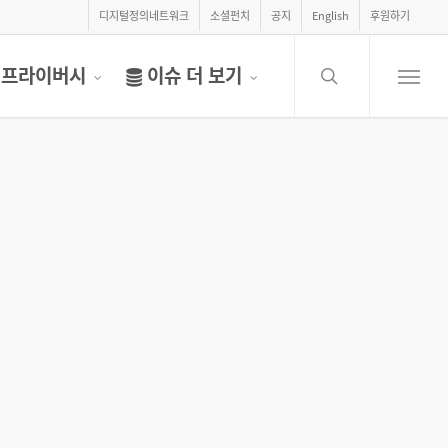
디지털정의네트워크
소셜펀치
공지
English
후원하기
search
프라이버시
이슈 더 보기
Menu