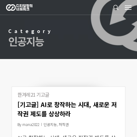
Men
Skip
search
to
main
Category
content
인공지능
한겨레21 기고글
[기고글] AI로 창작하는 시대, 새로운 저
작권 제도를 상상하라
By
mana2022
인공지능
,
저작권