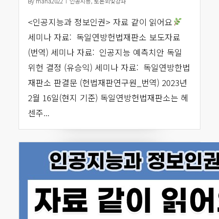
By
mana2022
인공지능
,
토론회및강좌
<인공지능과 정보인권> 자료 같이 읽어요
세미나 자료: 독일연방헌법재판소 보도자료
(번역) 세미나 자료: 인공지능 예측치안 독일
위헌 결정 (유승익) 세미나 자료: 독일연방한법
재판소 판결문 (헌법재판연구원_번역) 2023년
2월 16일(현지 기준) 독일연방헌법재판소는 헤
센주...