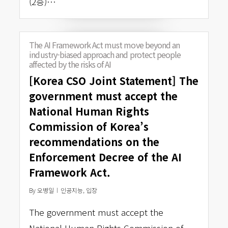
(2층)…
The AI Framework Act must move beyond an
industry-biased approach and protect people
affected by the risks of AI
[Korea CSO Joint Statement] The
government must accept the
National Human Rights
Commission of Korea’s
recommendations on the
Enforcement Decree of the AI
Framework Act.
By
오병일
인공지능
,
입장
The government must accept the
National Human Rights Commission of