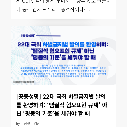
체 CCTV 적법 통제 무너져… 향후 AI로 얼굴이
나 동작 감시도 우려 충격적이다….
[공동성명] 22대 국회 차별금지법 발의
를 환영하며: ‘땜질식 혐오표현 규제’ 아
닌 ‘평등의 기준’을 세워야 할 때
By
디정넷
입장