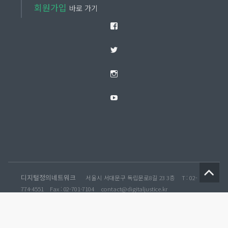
회원가입
바로 가기
Facebook
Twitter
Instagram
YouTube
디지털정의네트워크
서울시 서대문구 독립문로8길 23 3층
T : 02-
774-4551
Fax : 02-701-7104
contact@digitaljustice.kr
개인정보처리방침
No Copyright, Just CopyLEFT!