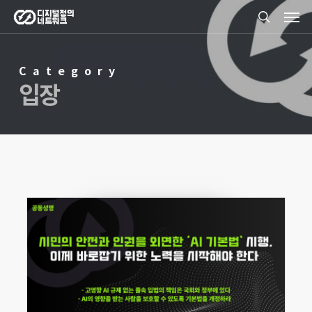
Men
Skip
search
to
main
Category
content
입장