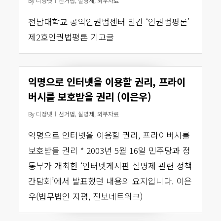
By
디정넷
선거법
,
실명제
,
외부자료
전남대학교 공익인권법센터 발간 ‘인권법평론’
제2호인권법평론 기고글
익명으로 인터넷을 이용할 권리, 프라이
버시를 보호받을 권리 (이은우)
By
디정넷
선거법
,
실명제
,
외부자료
익명으로 인터넷을 이용할 권리, 프라이버시를
보호받을 권리 * 2003년 5월 16일 민주당과 정
통부가 개최한 ‘인터넷게시판 실명제 관련 정책
간담회’에서 발표했던 내용의 요지입니다. 이은
우(법무법인 지평, 진보네트워크)