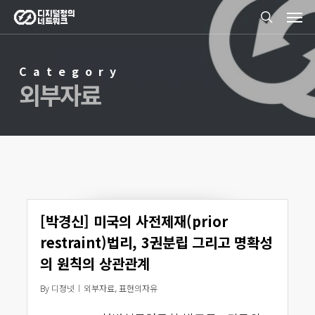
Men
Skip
search
to
main
Category
content
외부자료
[박경신] 미국의 사전제재(prior
restraint)법리, 3권분립 그리고 명확성
의 원칙의 상관관계
By
디정넷
외부자료
,
표현의자유