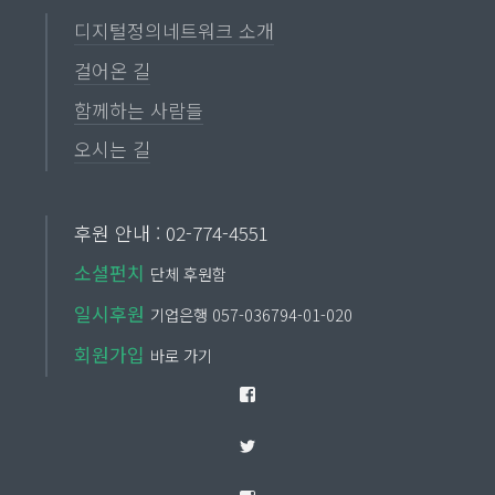
디지털정의네트워크 소개
걸어온 길
함께하는 사람들
오시는 길
후원 안내 : 02-774-4551
소셜펀치
단체 후원함
일시후원
기업은행 057-036794-01-020
회원가입
바로 가기
Facebook
Twitter