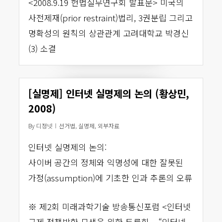
<2008.9.19 헌법실무연구회 발표문> 미국의
사전제재(prior restraint)법리, 3권분립 그리고
명확성의 원칙의 상관관계 고려대학교 박경신
(3) 소결
[실명제] 인터넷 실명제의 논의 (황상민,
2008)
By
디정넷
선거법
,
실명제
,
외부자료
인터넷 실명제의 논의:
사이버 공간의 정체와 익명성에 대한 잘못된
가정(assumption)에 기초한 인과 추론의 오류
※ 제2회 미래과학기술 방송통신포럼 <인터넷
규제 정책방향 모색을 위한 토론회 – “인터넷