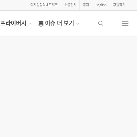
디지털정의네트워크
소셜펀치
공지
English
후원하기
search
프라이버시
이슈 더 보기
Menu