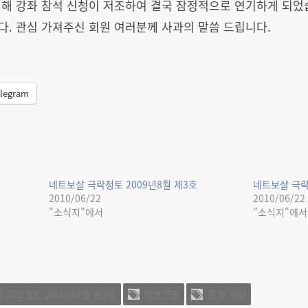
해 강좌 참석 신청이 저조하여 결국 잠정적으로 연기하게 되었습
. 관심 가져주신 회원 여러분께 사과의 말씀 드립니다.
legram
네트보살 극락정토 2009년8월 제3호
네트보살 극락
2010/06/22
2010/06/22
"소식지"에서
"소식지"에서
 극락정토 2009년8월 제3호
정보인권
콩쥐 사랑