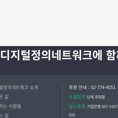
 디지털정의네트워크에 함
털정의네트워크 소개
후원 안내 : 02-774-4551
온 길
소셜펀치
단체 후원함
하는 사람들
일시후원
기업은행 057-03679
는 길
020