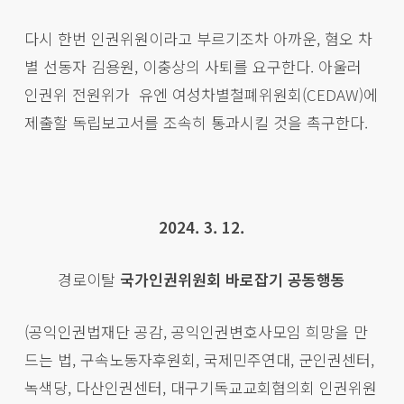
다시 한번 인권위원이라고 부르기조차 아까운, 혐오 차
별 선동자 김용원, 이충상의 사퇴를 요구한다. 아울러
인권위 전원위가 유엔 여성차별철폐위원회(CEDAW)에
제출할 독립보고서를 조속히 통과시킬 것을 촉구한다.
2024. 3. 12.
경로이탈
국가인권위원회 바로잡기 공동행동
(공익인권법재단 공감, 공익인권변호사모임 희망을 만
드는 법, 구속노동자후원회, 국제민주연대, 군인권센터,
녹색당, 다산인권센터, 대구기독교교회협의회 인권위원