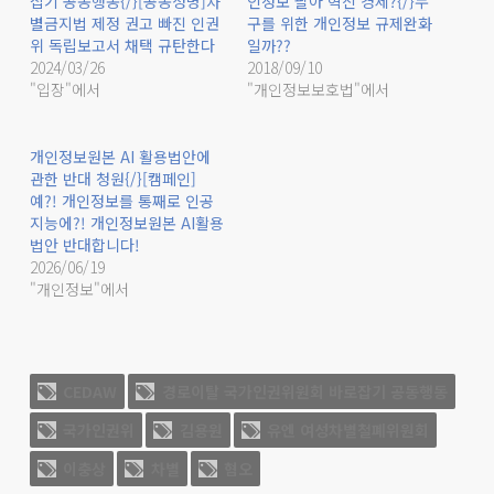
잡기 공동행동{/}[공동성명]차
인정보 팔아 혁신 경제?{/}누
별금지법 제정 권고 빠진 인권
구를 위한 개인정보 규제완화
위 독립보고서 채택 규탄한다
일까??
2024/03/26
2018/09/10
"입장"에서
"개인정보보호법"에서
개인정보원본 AI 활용법안에
관한 반대 청원{/}[캠페인]
예?! 개인정보를 통째로 인공
지능에?! 개인정보원본 AI활용
법안 반대합니다!
2026/06/19
"개인정보"에서
CEDAW
경로이탈 국가인권위원회 바로잡기 공동행동
국가인권위
김용원
유엔 여성차별철폐위원회
이충상
차별
혐오