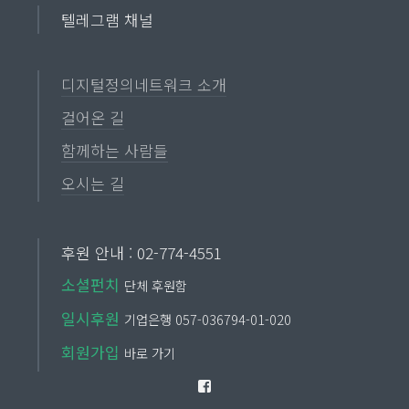
텔레그램 채널
디지털정의네트워크 소개
걸어온 길
함께하는 사람들
오시는 길
후원 안내 : 02-774-4551
소셜펀치
단체 후원함
일시후원
기업은행 057-036794-01-020
회원가입
바로 가기
Facebook