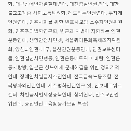
회, 대구장애인차별철폐연대, 대전충남인권연대, 대한
불교조계종 사회노동위원회, 레드리본인권연대, 무지개
인권연대, 민주사회를 위한 변호사모임 소수자인권위원
회, 민주주의법학연구회, 빈곤과 차별에 저항하는 인권
운동연대, 생명안전시민넷, 서울퀴어문화축제조직위원
회, 양심과인권-나무, 울산인권운동연대, 인권교육센터
들, 인권실천시민행동, 인권운동네트워크 바람, 인권운
동사랑방, 일본군 성노예제 문제해결을 위한 정의기억
연대, 장애인차별금지추진연대, 전국금속노동조합, 전
북평화와인권연대, 제주평화인권연구 왓, 진보네트워크
센터, 차별금지법제정충북연대, 참여연대, 천주교인권
위원회, 충남인권교육활동가모임 부뜰)