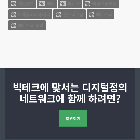
개인정보
메타
빅테크
빅테크공투단
것임을 공지하며 이에 대한 동의를 사실상 강
이게동의냐똥이냐
인스타그램
페이스북
요하고 있다. △개인정보의 수집 및 이용 △
개인정보의 제공 △개인정보의 국가 간 이전
페이스북 동의
△위치정보 서비스 약관 △개인정보처리방
침 업데이트 △서비스 약관 등 모든 정책이
‘필수’로 되어 있고, 이에 동의하지 않을 경우
관련 계정을 사용하지 못할 것이라고 한다.
빅테크에 맞서는 디지털정의
메타는 시장에서의 우월적 지위를 악용하여,
네트워크에 함께 하려면?
민감하면서도 방대한 이용자의 개인정보 수
집을 강요하고 있는 바, 이는 사실상 이용자
에 대한 협박이다. 메타가 페이스북과 인스타
후원하기
그램을 통해 보유하고 있는 이용자의 정보들
은 개인정보의 단순한 집합이 아니라, 다른