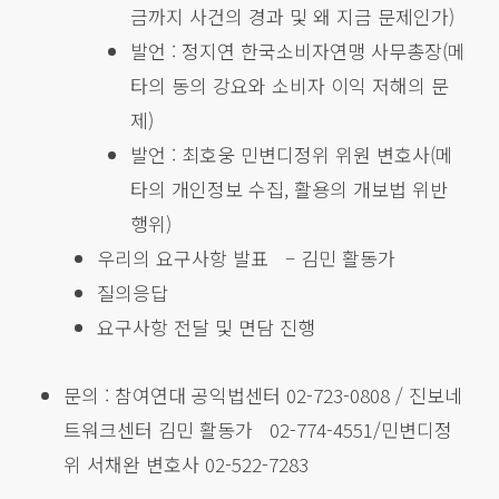
금까지 사건의 경과 및 왜 지금 문제인가)
발언 : 정지연 한국소비자연맹 사무총장(메
타의 동의 강요와 소비자 이익 저해의 문
제)
발언 : 최호웅 민변디정위 위원 변호사(메
타의 개인정보 수집, 활용의 개보법 위반
행위)
우리의 요구사항 발표 – 김민 활동가
질의응답
요구사항 전달 및 면담 진행
문의 : 참여연대 공익법센터 02-723-0808 / 진보네
트워크센터 김민 활동가 02-774-4551/민변디정
위 서채완 변호사 02-522-7283