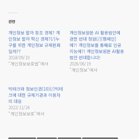
메타 개인정보 처리방침은 개인정보보호법
위반
관련
개인정보 팔아 창조 경제? 개
개인정보원본 AI 활용법안에
인정보 팔아 혁신 경제?{/}누
관한 반대 청원{/}[캠페인]
서비스 본질적인 기능 수행에 필수적이지 않
구를 위한 개인정보 규제완화
예?! 개인정보를 통째로 인공
일까??
지능에?! 개인정보원본 AI활용
는 과도한 개인정보 수집 동의 강요는 이용자
2018/09/10
법안 반대합니다!
에 대한 갑질
"개인정보보호법"에서
2026/06/19
"개인정보"에서
인권침해적 맞춤형 광고에 대한 선택권을 보
빅테크와 정보인권(10){/}빅테
장하라
크에 대한 규제기관과 이용자
의 대응
2022/11/24
"개인정보보호"에서
페이스북, 인스타그램 등의 서비스를 제공하
고 있는 메타(Meta)는 최근 개인정보 처리방
침(Privacy Policy) 및 이용 약관 등을 개정할