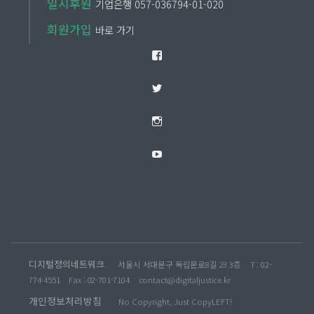
일시후원
기업은행 057-036794-01-020
필요한 최소한의 정보(해당 서비스의 본질적
회원가입
인 기능을 수행하기 위하여 반드시 필요한 정
바로 가기
보) 외의 개인정보 수집에 동의하지 않는다는
Facebook
이유로 서비스 제공을 거부할 수 없도록 하고
Twitter
있다. 그런데 메타의 개인정보 처리방침을 보
면, 이용자가 제공한 개인정보나 콘텐츠, 서
Instagram
비스 내의 활동기록뿐만 아니라, 기기에 대한
YouTube
세세한 정보, 심지어 기기의 신호, 이용자 위
치정보 등 무척 민감하고 세밀한 정보를 모두
서비스의 본질적인 기능을 수행하기 위하여
필요한 정보라 주장하고 있다. 이렇게 서비스
의 본질적인 기능과 무관하고 광범위한 개인
디지털정의네트워크
서울시 서대문구 독립문로8길 23 3층
T : 02-
정보까지 모두 그 수집이 강요되어야 한다면
774-4551
Fax : 02-701-7104
contact@digitaljustice.kr
최소수집의 원칙이라는 개인정보 보호원칙
개인정보처리방침
No Copyright, Just CopyLEFT!
이 어떠한 의미가 있겠는가.