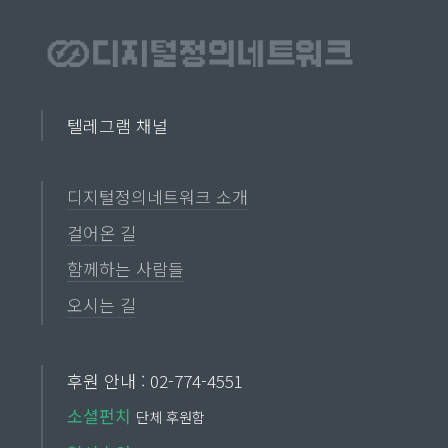
사람과 관계맺고 소통하는 과정 속에서 생성
된 삶의 기록이 아닌가. 메타의 천문학적인
이윤은 이와 같은 삶의 기록에 기반하고 있음
에도 이용자의 권리를 전혀 존중하고 있지 않
텔레그램 채널
다. 우리 단체들은 메타의 지배적 지위를 악
용한 동의 강요 행위를 규탄하며, 위법적인
디지털정의네트워크 소개
개인정보 처리를 시정할 것을 요구한다.
걸어온 길
함께하는 사람들
메타 개인정보 처리방침의 가장 큰 문제 중
하나는 「개인정보보호법」을 위반하여 개
오시는 길
인정보를 과도하게 수집 및 처리하고 있다는
점이다. 「개인정보보호법」 제15조 제1항
후원 안내 : 02-774-4551
은 목적달성에 필요한 최소한의 정보 수집을
소셜펀치
단체 후원함
원칙으로 하고 있고, 제39조의3조 제3항은