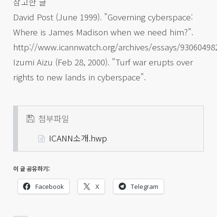
참고한 글
David Post (June 1999). "Governing cyberspace:
Where is James Madison when we need him?".
http://www.icannwatch.org/archives/essays/93060498
Izumi Aizu (Feb 28, 2000). "Turf war erupts over
rights to new lands in cyberspace".
첨부파일
ICANN소개.hwp
이 글 공유하기:
Facebook
X
Telegram