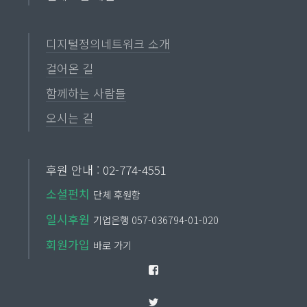
디지털정의네트워크 소개
걸어온 길
함께하는 사람들
오시는 길
후원 안내 : 02-774-4551
소셜펀치
단체 후원함
일시후원
기업은행 057-036794-01-020
회원가입
바로 가기
Facebook
Twitter