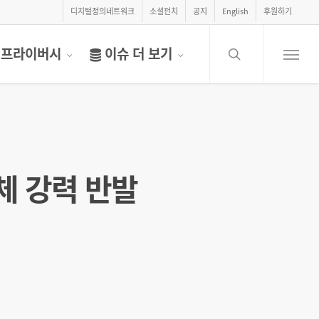
디지털정의네트워크
소셜펀치
공지
English
후원하기
search
프라이버시
이슈 더 보기
Menu
체 강력 반발