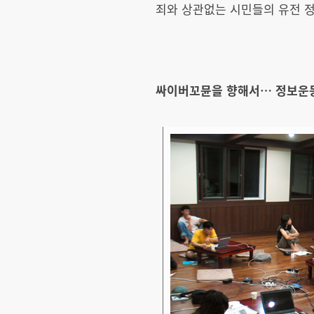
죄와 상관없는 시민들의 유전 정
싸이버꼬뮨을 향해서… 정보운