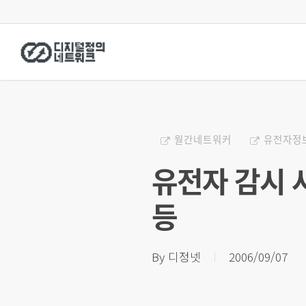
Skip
to
main
content
월간네트워커
유전자정
유전자 감시 
등
By
디정넷
2006/09/07