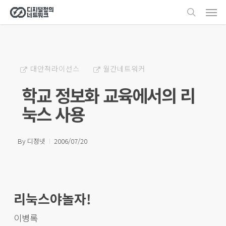
Men
Skip
search
to
main
content
대안적라이선스
월간네트워커
학교 정보화 교육에서의 리
눅스 사용
By
디정넷
2006/07/20
리눅스야놀자!
이병록