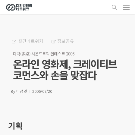
Men
Skip
search
to
main
content
월간네트워커
정보공유
다락(多樂) 사운드트랙 컨테스트 2006
온라인 영화제, 크레이티브
코먼스와 손을 맞잡다
By
디정넷
2006/07/20
기획