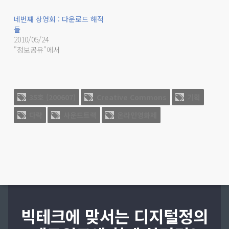
네번째 상영회 : 다운로드 해적
들
2010/05/24
"정보공유"에서
35호 (200607)
Creative Commons
기획
다락
사운드트랙
온라인영화제
빅테크에 맞서는 디지털정의