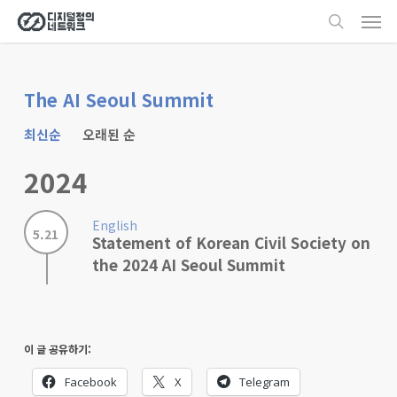
Men
Skip
search
to
main
content
The AI Seoul Summit
최신순
오래된 순
2024
English
5.21
Statement of Korean Civil Society on
the 2024 AI Seoul Summit
이 글 공유하기:
Facebook
X
Telegram