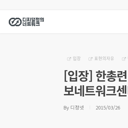
Skip
to
main
content
입장
표현의자유
[입장] 한총
보네트워크센
By
디정넷
2015/03/26