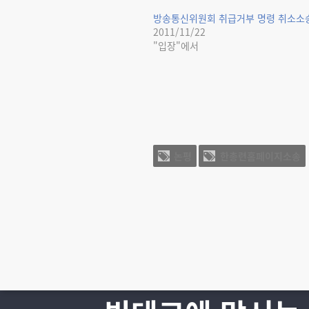
방송통신위원회 취급거부 명령 취소소
2011/11/22
"입장"에서
논평
한총련홈페이지소송