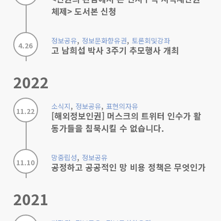
체제> 도서본 신청
,
,
정보공유
정보문화향유권
토론회및강좌
4.26
고 남희섭 박사 3주기 추모행사 개최
2022
,
,
소식지
정보공유
표현의자유
11.22
[해외정보인권] 머스크의 트위터 인수가 활
동가들을 침묵시킬 수 없습니다.
,
망중립성
정보공유
11.10
공정하고 공공적인 망 비용 정책은 무엇인가
2021