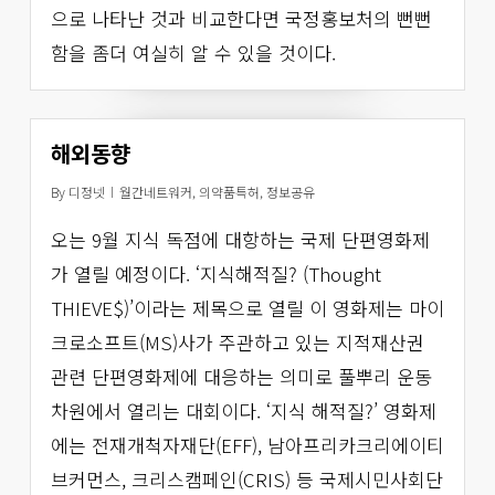
으로 나타난 것과 비교한다면 국정홍보처의 뻔뻔
함을 좀더 여실히 알 수 있을 것이다.
해외동향
By
디정넷
월간네트워커
,
의약품특허
,
정보공유
오는 9월 지식 독점에 대항하는 국제 단편영화제
가 열릴 예정이다. ‘지식해적질? (Thought
THIEVE$)’이라는 제목으로 열릴 이 영화제는 마이
크로소프트(MS)사가 주관하고 있는 지적재산권
관련 단편영화제에 대응하는 의미로 풀뿌리 운동
차원에서 열리는 대회이다. ‘지식 해적질?’ 영화제
에는 전재개척자재단(EFF), 남아프리카크리에이티
브커먼스, 크리스캠페인(CRIS) 등 국제시민사회단