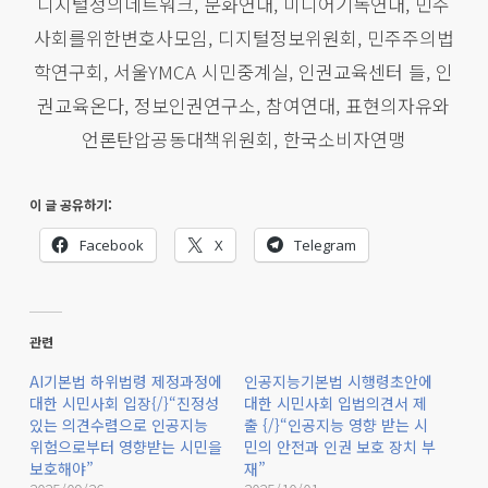
디지털정의네트워크, 문화연대, 미디어기독연대, 민주
사회를위한변호사모임, 디지털정보위원회, 민주주의법
학연구회, 서울YMCA 시민중계실, 인권교육센터 들, 인
권교육온다, 정보인권연구소, 참여연대, 표현의자유와
언론탄압공동대책위원회, 한국소비자연맹
이 글 공유하기:
Facebook
X
Telegram
관련
AI기본법 하위법령 제정과정에
인공지능기본법 시행령초안에
대한 시민사회 입장{/}“진정성
대한 시민사회 입법의견서 제
있는 의견수렴으로 인공지능
출 {/}“인공지능 영향 받는 시
위험으로부터 영향받는 시민을
민의 안전과 인권 보호 장치 부
보호해야”
재”