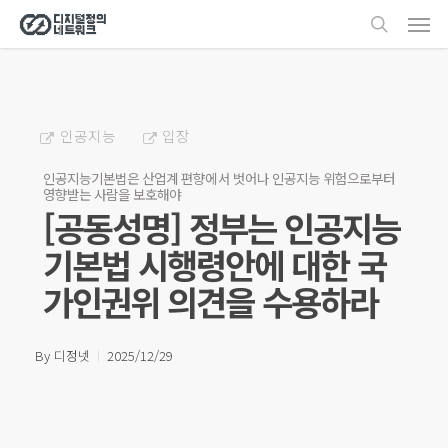
Men
Skip
search
to
main
content
인공지능
입장
인공지능기본법은 산업계 편향에서 벗어나 인공지능 위험으로부터
영향받는 사람을 보호해야
[공동성명] 정부는 인공지능
기본법 시행령안에 대한 국
가인권위 의견을 수용하라
By
디정넷
2025/12/29