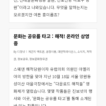
원”이라고 나와있습니다. 무엇을 말하는지는
모르겠지만 여튼 흥미롭죠?
문화는 공유를 타고 : 해적! 온라인 상영
중
By
디정넷
계간지 액트온
,
공정이용
,
대안적라이선스
,
소식지
,
저작
권
,
정보공유
,
정보문화향유권
스웨덴 해적당원이자 유럽의회 의원인 아멜리
아의 방한을 맞아 지난 10월 18일 서울 망원동
성미산 마을극장에서는 “다운로드 해적들” 영
화제가 열렸습니다. 몇몇 작품들은 진보넷의 행
사와 이곳, ‘문화는 공유를 타고’를 통해 소개된
바 있는 작품입니다.