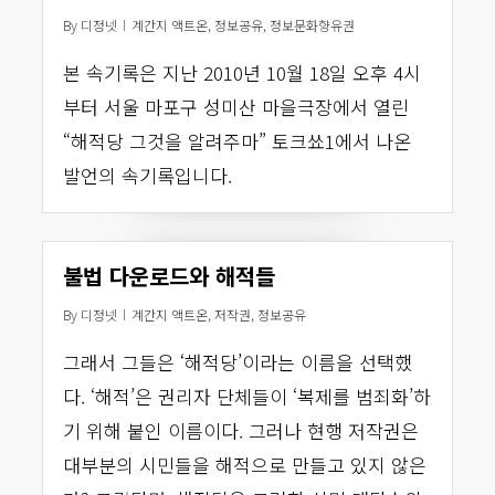
By
디정넷
계간지 액트온
,
정보공유
,
정보문화향유권
본 속기록은 지난 2010년 10월 18일 오후 4시
부터 서울 마포구 성미산 마을극장에서 열린
“해적당 그것을 알려주마” 토크쑈1에서 나온
발언의 속기록입니다.
불법 다운로드와 해적들
By
디정넷
계간지 액트온
,
저작권
,
정보공유
그래서 그들은 ‘해적당’이라는 이름을 선택했
다. ‘해적’은 권리자 단체들이 ‘복제를 범죄화’하
기 위해 붙인 이름이다. 그러나 현행 저작권은
대부분의 시민들을 해적으로 만들고 있지 않은