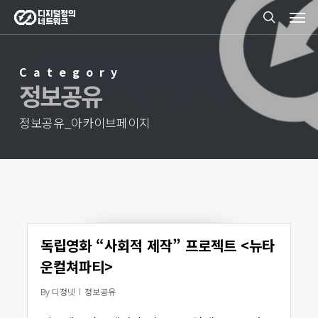
Men
Skip
search
to
main
Category
content
정보공유
정보공유_아카이브페이지
독립영화 “사회적 제작” 프로젝트 <뉴타
운컬쳐파티>
By
디정넷
정보공유