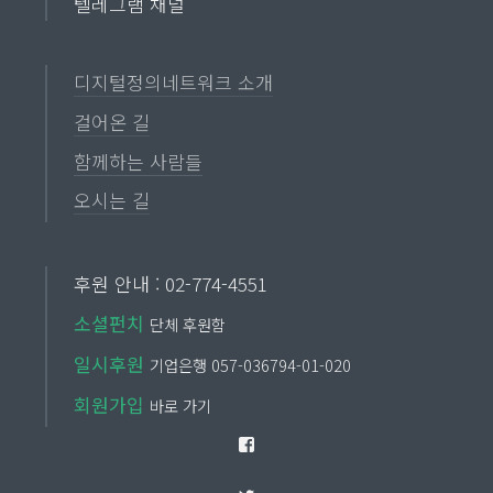
텔레그램 채널
디지털정의네트워크 소개
걸어온 길
함께하는 사람들
오시는 길
후원 안내 : 02-774-4551
소셜펀치
단체 후원함
일시후원
기업은행 057-036794-01-020
회원가입
바로 가기
Facebook