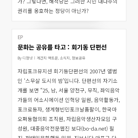
가? 그렇다면, 해적당은 그러한 시민 대다수의
권리를 옹호하는 정당이 아닌가?
EP
문화는 공유를 타고 : 회기동 단편선
By
디정넷
계간지 액트온
,
소식지
,
정보공유
자립포크뮤지션 회기동단편선의 2007년 앨범
인 ‘스무살 도시의 밤’입니다. 단편선의 자기소
개를 보면 “25, 남, 서울 양천구, 무직, 좌익음악
가들의 어소시에이션 인혁당 일원, 음악활동가,
포크로동자, 생계형빈민포크날품팔이, 한국마
오쩌둥협의회 조직원, 자립음악생산자모임 구
성원, 대중음악전문웹진 보다(bo-da.net) 필
진, 전태일문화행동 일원, 진보신당 마포구 당