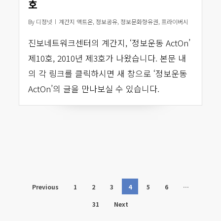
호
By
디정넷
계간지 액트온
,
정보공유
,
정보문화향유권
,
프라이버시
진보네트워크센터의 계간지, ‘정보운동 ActOn’
제10호, 2010년 제3호가 나왔습니다. 본문 내
의 각 링크를 클릭하시면 새 창으로 ‘정보운동
ActOn’의 글을 만나보실 수 있습니다.
Previous
1
2
3
4
5
6
…
31
Next