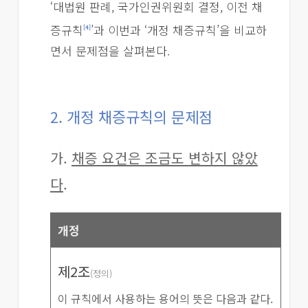
‘대법원 판례, 국가인권위원회 결정, 이전 채
증규칙
’과 이번과 ‘개정 채증규칙’을 비교하
[4]
면서 문제점을 살펴본다.
2. 개정 채증규칙의 문제점
가.
채증 요건은 조금도 변하지 않았
다
.
개정
제2조
(정의)
이 규칙에서 사용하는 용어의 뜻은 다음과 같다.