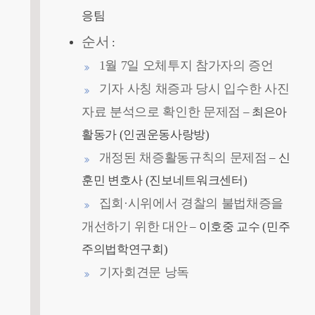
응팀
순서
:
1월 7일 오체투지 참가자의 증언
기자 사칭 채증과 당시 입수한 사진
자료 분석으로 확인한 문제점
– 최은아
활동가 (인권운동사랑방)
개정된 채증활동규칙의 문제점
– 신
훈민 변호사 (진보네트워크센터)
집회·시위에서 경찰의 불법채증을
개선하기 위한 대안
– 이호중 교수 (민주
주의법학연구회)
기자회견문 낭독