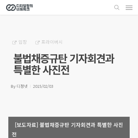
Men
Skip
search
to
main
content
입장
프라이버시
불법채증규탄 기자회견과
특별한 사진전
By
디정넷
2015/02/03
[보도자료] 불법채증규탄 기자회견과 특별한 사진
전