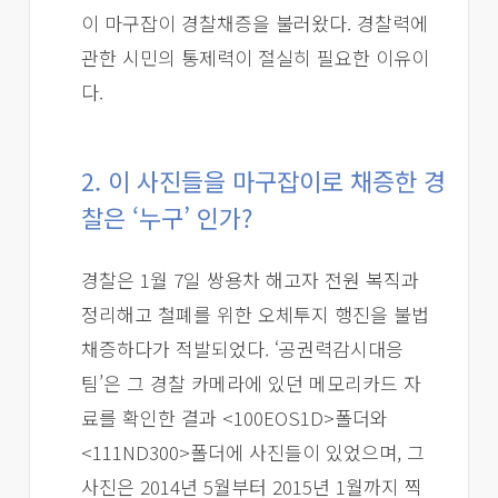
이 마구잡이 경찰채증을 불러왔다. 경찰력에
관한 시민의 통제력이 절실히 필요한 이유이
다.
2. 이 사진들을 마구잡이로 채증한 경
찰은 ‘누구’ 인가?
경찰은 1월 7일 쌍용차 해고자 전원 복직과
정리해고 철폐를 위한 오체투지 행진을 불법
채증하다가 적발되었다. ‘공권력감시대응
팀’은 그 경찰 카메라에 있던 메모리카드 자
료를 확인한 결과 <100EOS1D>폴더와
<111ND300>폴더에 사진들이 있었으며, 그
사진은 2014년 5월부터 2015년 1월까지 찍