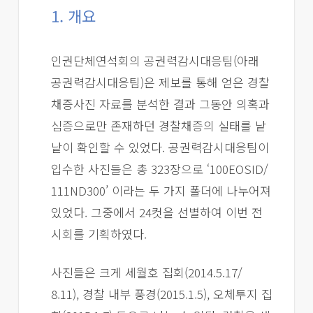
1. 개요
인권단체연석회의 공권력감시대응팀(아래
공권력감시대응팀)은 제보를 통해 얻은 경찰
채증사진 자료를 분석한 결과 그동안 의혹과
심증으로만 존재하던 경찰채증의 실태를 낱
낱이 확인할 수 있었다. 공권력감시대응팀이
입수한 사진들은 총 323장으로 ‘100EOSID/
111ND300’ 이라는 두 가지 폴더에 나누어져
있었다. 그중에서 24컷을 선별하여 이번 전
시회를 기획하였다.
사진들은 크게 세월호 집회(2014.5.17/
8.11), 경찰 내부 풍경(2015.1.5), 오체투지 집