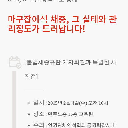
마구잡이식 채증, 그 실태와 관
리정도가 드러납니다!
[불법채증규탄 기자회견과 특별한 사
진전]
일시
: 2015년 2월 4일(수) 오전 10시
장소
: 민주노총 15층 교육원
주최
: 인권단체연석회의 공권력감시대