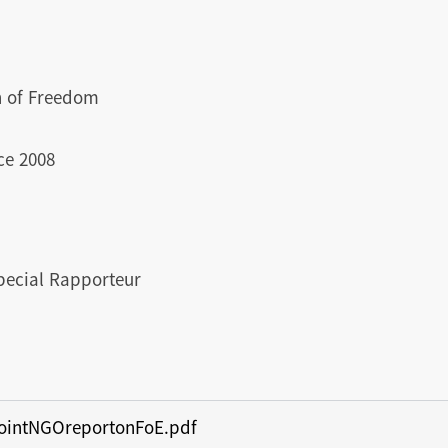
n of Freedom
ce 2008
 Special Rapporteur
ointNGOreportonFoE.pdf