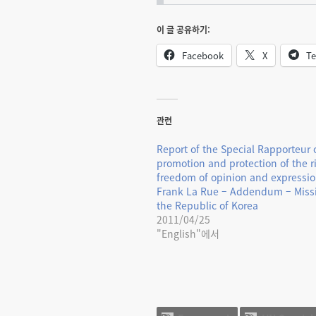
이 글 공유하기:
Facebook
X
Te
관련
Report of the Special Rapporteur 
promotion and protection of the r
freedom of opinion and expressio
Frank La Rue – Addendum – Missi
the Republic of Korea
2011/04/25
"English"에서