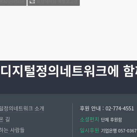
 Rapporteur
표현의자유 특별보고관
 디지털정의네트워크에 함
털정의네트워크 소개
후원 안내 : 02-774-4551
온 길
소셜펀치
단체 후원함
하는 사람들
일시후원
기업은행 057-03679