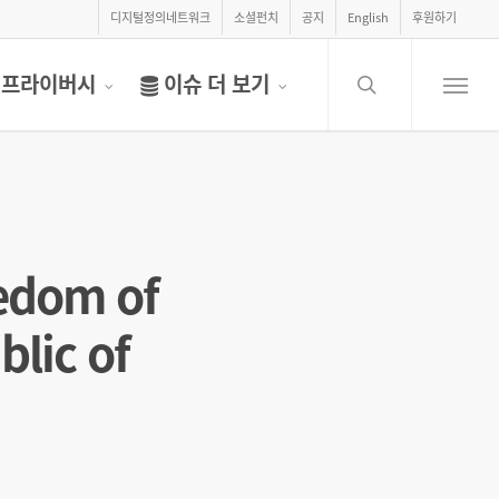
디지털정의네트워크
소셜펀치
공지
English
후원하기
search
프라이버시
이슈 더 보기
Menu
eedom of
blic of