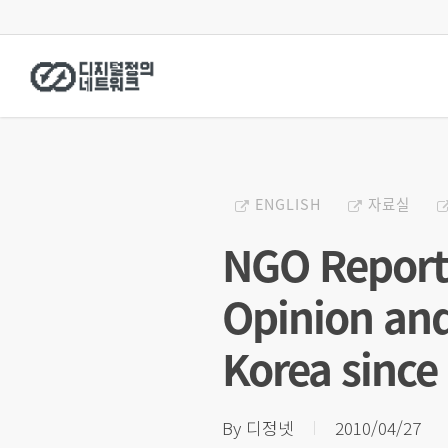
Skip
to
main
content
ENGLISH
자료실
NGO Report 
Opinion and
Korea since
By
디정넷
2010/04/27