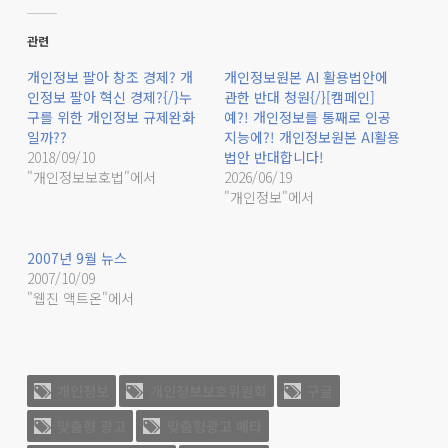
관련
개인정보 팔아 창조 경제? 개
개인정보원본 AI 활용법안에
인정보 팔아 혁신 경제?{/}누
관한 반대 청원{/}[캠페인]
구를 위한 개인정보 규제완화
예?! 개인정보를 통째로 인공
일까??
지능에?! 개인정보원본 AI활용
2018/09/10
법안 반대합니다!
"개인정보보호법"에서
2026/06/19
"개인정보"에서
2007년 9월 뉴스
2007/10/09
"웹진 액트온"에서
개인정보
개인정보보호위원회
구글
맞춤형 광고
맞춤형광고 메타