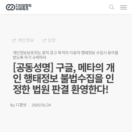
Men
Skip
search
to
main
content
개인정보
입장
개인정보보호위는 표적 광고 목적의 이용자 행태정보 수집시 동의를
받도록 즉각 규제하라
[공동성명] 구글, 메타의 개
인 행태정보 불법수집을 인
정한 법원 판결 환영한다!
By
디정넷
2025/01/24