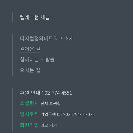
텔레그램 채널
디지털정의네트워크 소개
걸어온 길
함께하는 사람들
오시는 길
후원 안내 : 02-774-4551
소셜펀치
단체 후원함
일시후원
기업은행 057-036794-01-020
회원가입
바로 가기