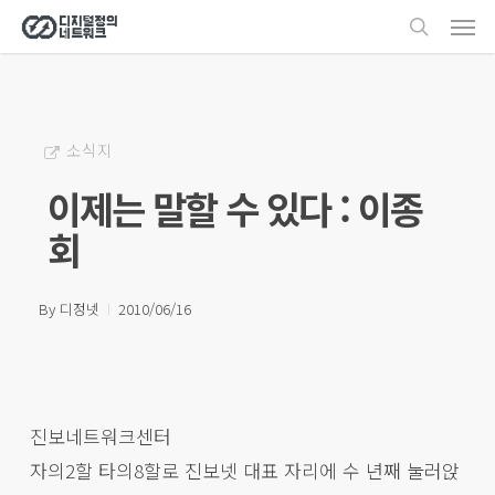
Men
Skip
search
to
main
content
소식지
이제는 말할 수 있다 : 이종
회
By
디정넷
2010/06/16
진보네트워크센터
자의2할 타의8할로 진보넷 대표 자리에 수 년째 눌러앉