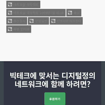
네트보살 극락정토
네트보살 극락정토 2009년7월 제2호
용산
용산참사
인권일반
진보네트워크센터
회원 인터뷰
빅테크에 맞서는 디지털정의
네트워크에 함께 하려면?
후원하기