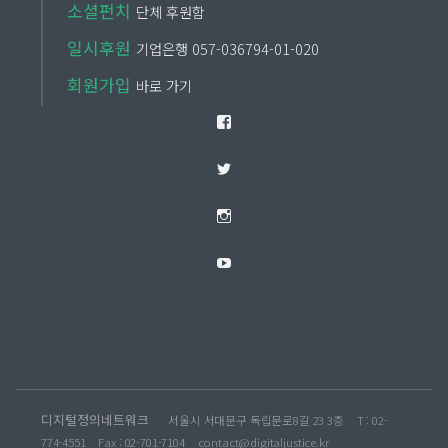
소셜펀치
단체 후원함
일시후원
기업은행 057-036794-01-020
회원가입
바로 가기
Facebook
Twitter
Instagram
YouTube
디지털정의네트워크
서울시 서대문구 독립문로8길 23 3층
T : 02-
774-4551
Fax : 02-701-7104
contact@digitaljustice.kr