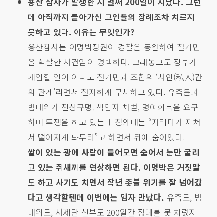
용산 참사가 발생한 지 벌써 200일이 지났다. 그런
데 아직까지 돌아가신 고인들의 장례조차 치르지
못하고 있다. 이유는 무엇인가?
용산참사는 이명박정권이 경찰을 동원하여 철거민
을 학살한 사건임이 명백하다. 그래놓고도 정부가
개입할 일이 아니고 철거민과 조합의 ‘사인(私人)간
의 관계’라면서 철저하게 무시하고 있다. 유족들과
범대위가 진상규명, 책임자 처벌, 명예회복을 요구
하며 투쟁을 하고 있는데 청와대는 “저러다가 지쳐
서 떨어지게 놔두라”고 하면서 뒤에 숨어있다.
쌀이 있는 광에 사람이 들어오면 숨어서 눈만 굴리
고 있는 쥐새끼를 연상하면 된다. 이명박은 거짓말
도 하고 사기도 치면서 작년 촛불 위기를 잘 넘어갔
다고 생각할텐데 이번에는 임자 만났다.
유족도, 범
대위도, 사제단 신부도 200일간 장례를 못 치렀지