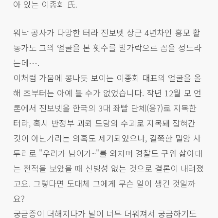
아 있는 이종회 氏.
워낙 공사가 다망한 터라 진보넷 상근 4년차인 홍모 활
동가도 그의 얼굴을 본 횟수를 발가락으로 꼽을 정도라
는데….
이처럼 가뭄에 콩나듯 보이는 이종회 대표의 얼굴을 올
해 초부터는 아예 볼 수가 없었습니다. 작년 12월 모 언
론에서 진보넷을 한국의 3대 좌빨 단체(응?)로 지목한
터라, 혹시 반정부 괴뢰 도당의 수괴로 지목돼 잡혀간
것이 아닌가라는 의혹도 제기되었으나, 걸쭉한 밀양 사
투리로 "우리가 남이가~"를 외치며 경찰도 구워 삶아대
는 전적을 보았을 때 신빙성 없는 것으로 결론이 내려졌
고요. 그렇다면 도대체 그에게 무슨 일이 생긴 것일까
요?
궁금증이 더해지다가 날이 너무 더워져서 궁금하기도