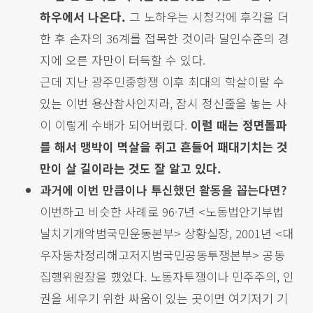
하우에서 나온다.
그 노하우는 시청각에 후각을 더
한 후 손자의 36계를 접목한 것이라 달인수준의 경
지에 오른 자만이 터득할 수 있다.
근데 지난 광주민중항쟁 이후 최대의 학살이랄 수
있는 이번 용산참사인지라, 잠시 정신줄을 놓는 사
이 이렇게 수배가 되어버렸다.
이럴 때는 정면돌파
를 해서 맹박이 멱살을 쥐고 흔들어 패대기치는 것
만이 살 길이라는 것도 잘 알고 있다.
과거에 이번 만큼이나 투신했던 활동을 꼽는다면?
이번하고 비슷한 사례로 96·7년 <노동법안기부법
날치기개악범국민운동본부> 상황실장, 2001년 <대
우자동차정리해고저지범국민공동투쟁본부> 공동
집행위원장을 했었다. 노동자투쟁이나 민주주의, 인
권을 세우기 위한 싸움이 있는 곳이면 여기저기 기