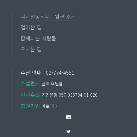
디지털정의네트워크 소개
걸어온 길
함께하는 사람들
오시는 길
후원 안내 : 02-774-4551
소셜펀치
단체 후원함
일시후원
기업은행 057-036794-01-020
회원가입
바로 가기
Facebook
Twitter