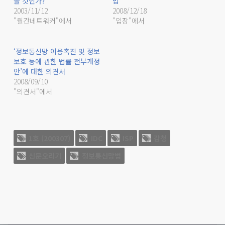
을 것인가?
법
2003/11/12
2008/12/18
"월간네트워커"에서
"입장"에서
‘정보통신망 이용촉진 및 정보
보호 등에 관한 법률 전부개정
안’에 대한 의견서
2008/09/10
"의견서"에서
1호 (200307)
IDC
ISP
감청
신문오리기
정보통신망법