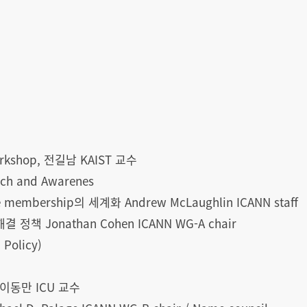
Workshop, 전길남 KAIST 교수
ach and Awarenes
e membership의 세계화 Andrew McLaughlin ICANN staff
결 정책 Jonathan Cohen ICANN WG-A chair
 Policy)
성 이동만 ICU 교수