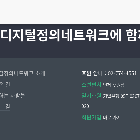
 디지털정의네트워크에 함
털정의네트워크 소개
후원 안내 : 02-774-4551
온 길
소셜펀치
단체 후원함
하는 사람들
일시후원
기업은행 057-03679
는 길
020
회원가입
바로 가기