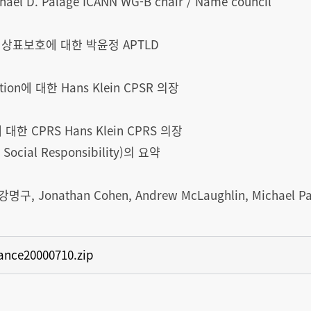
el D. Palage ICANN WG-B chair / Name council
와 유명상표보호에 대한 박윤정 APTLD
ation에 대한 Hans Klein CPSR 의장
대한 CPRS Hans Klein CPRS 의장
r Social Responsibility)의 요약
구, Jonathan Cohen, Andrew McLaughlin, Michael Pa
ance20000710.zip