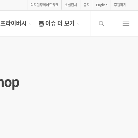
디지털정의네트워크
소셜펀치
공지
English
후원하기
search
프라이버시
이슈 더 보기
Menu
hop