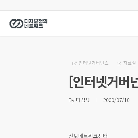
Skip
to
main
content
인터넷거버넌스
자료실
[인터넷거버넌스]
By
디정넷
2000/07/10
진보네트워크센터