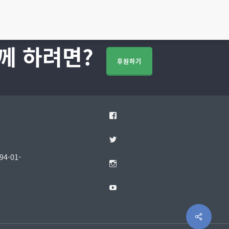
께 하려면?
후원하기
Facebook
Twitter
4-01-
Instagram
YouTube
Share