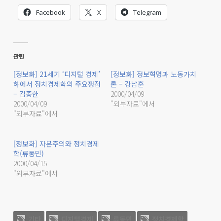
Facebook
X
Telegram
관련
[정보화] 21세기 ‘디지털 경제’
[정보화] 정보혁명과 노동가치
하에서 정치경제학의 주요쟁점
론 – 강남훈
– 김종한
2000/04/09
2000/04/09
"외부자료"에서
"외부자료"에서
[정보화] 자본주의와 정치경제
학(류동민)
2000/04/15
"외부자료"에서
기타
디지털경제
류동민
정치경제학