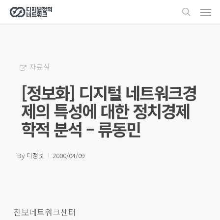
Men
Skip
search
to
main
content
자료실
[정보화] 디지털 네트워크경
제의 특성에 대한 정치경제
학적 분석 – 류동민
By
디정넷
2000/04/09
진보네트워크센터