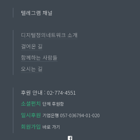
텔레그램 채널
디지털정의네트워크 소개
걸어온 길
함께하는 사람들
오시는 길
후원 안내 : 02-774-4551
소셜펀치
단체 후원함
일시후원
기업은행 057-036794-01-020
회원가입
바로 가기
Facebook