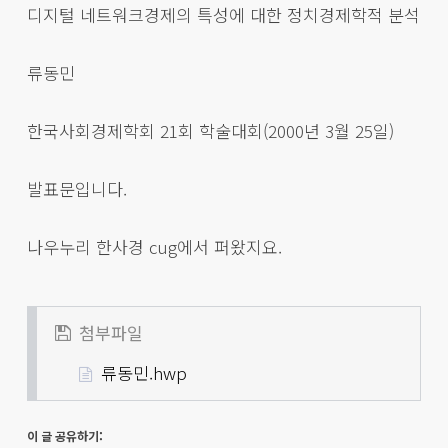
디지털 네트워크경제의 특성에 대한 정치경제학적 분석
류동민
한국사회경제학회 21회 학술대회(2000년 3월 25일)
발표문입니다.
나우누리 한사경 cug에서 퍼왔지요.
첨부파일
류동민.hwp
이 글 공유하기: