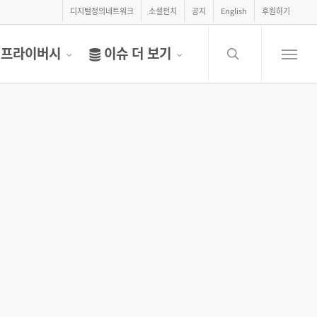
디지털정의네트워크
소셜펀치
공지
English
후원하기
search
프라이버시
이슈 더 보기
Menu