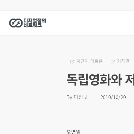
Skip
to
main
content
계간지 액트온
저작권
독립영화와 
By
디정넷
2010/10/20
오병일