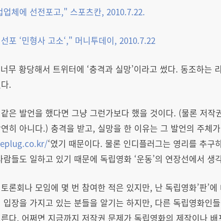
법업체에 선전포고
,"
스포츠칸
, 2010.7.
22.
쟁선포
‘
민형사 고소
‘,"
머니투데이
, 2010.7.22
 너무 황당해서 트위터에 ‘충격과 실망’이라고 썼다. 동조하는 
다.
같은 발언을 했다면 그냥 그런가보다 했을 것이다. (물론 저
연히 아니다.) 충격을 받고, 실망을 한 이유는 그 발언의 주체
ieplug.co.kr/
‘였기 때문이다. 물론 인디플러그는 영리를 추구
사람들도 일하고 있기 때문에 독립영화 ‘운동’의 연장선에서 생각
토론회나 모임에 몇 번 참여한 적은 있지만, 난 독립영화’판’에 
 입장을 가지고 있는 분들을 알기는 하지만, 다른 독립영화인들
른다. 어쩌면 지금까지 저작권 문제가 독립영화의 제작이나 배포