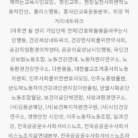
께하는교육시민모임，향린교회，현장실천사회변혁노
동자전선，홈리스행동，흥사단교육운동본부，희망 먹
거리네트워크
(아프면 쉴 권리 가입단체 전체)간호와돌봄을바꾸는시
민행동, 건강세상네트워크, 건강한사회를위한약사회,
공감직업환경의학센터, 공공의료성남시민행동, 국민건
강보험노동조합, 노동건강연대, 노동자권리연구소, 노
동환경건강연구소, 다른몸들, 대한불교조계종사회노동
위원회, 민주사회를위한변호사모임, 민주노총법률원,
반도체노동자의건강과인권지킴이반올림, 반월시화공단
노동조합월담, 보건의료단체연합, 사람과환경연구소,
(사)김용균재단, (사)보건복지자원연구원, (사)시민건강
연구소, 생명안전 시민넷, 이주노동자노동조합, 일과건
강, 전국공공운수사회서비스노조, 전국공공운수사회서
비스노조의료연대본부, 전국공공운수사회서비스노조라