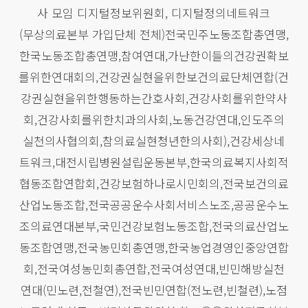
사 모임 디지털정보위원회, 디지털정의네트워크
(무상의료본부 가입단체 전체)전국민주노동조합총연맹,
한국노동조합총연맹,참여연대,가난한이들의건강권확보
를위한연대회의,건강권실현을위한보건의료단체연합(건
강권실현을위한행동하는간호사회,건강사회를위한약사
회,건강사회를위한치과의사회,노동건강연대,인도주의
실천의사협의회,참의료실현청년한의사회),건강세상네
트워크,대전시립병원설립운동본부,한국의료복지사회적
협동조합연합회,건강보험하나로시민회의,전국보건의료
산업노동조합,전국공공운수사회서비스노조,공공운수노
조의료연대본부,국민건강보험노동조합,전국의료산업노
동조합연맹,전국농민회총연맹,한국농업경영인중앙연합
회,전국여성농민회총연합,전국여성연대,빈민해방실천
연대(민노련,전철연),전국빈민연합(전노련,빈철련),노점