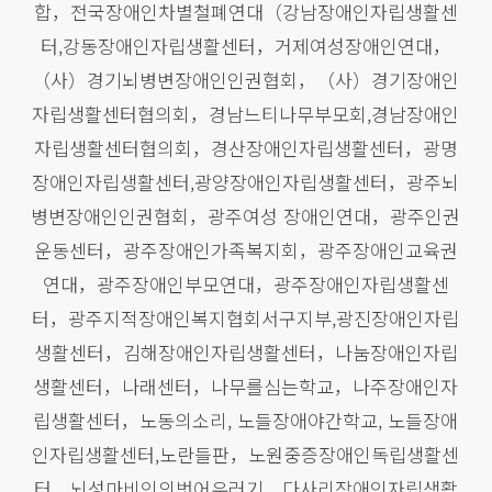
합，전국장애인차별철폐연대（강남장애인자립생활센
터,강동장애인자립생활센터，거제여성장애인연대，
（사）경기뇌병변장애인인권협회，（사）경기장애인
자립생활센터협의회，경남느티나무부모회,경남장애인
자립생활센터협의회，경산장애인자립생활센터，광명
장애인자립생활센터,광양장애인자립생활센터，광주뇌
병변장애인인권협회，광주여성 장애인연대，광주인권
운동센터，광주장애인가족복지회，광주장애인교육권
연대，광주장애인부모연대，광주장애인자립생활센
터，광주지적장애인복지협회서구지부,광진장애인자립
생활센터，김해장애인자립생활센터，나눔장애인자립
생활센터，나래센터，나무를심는학교，나주장애인자
립생활센터，노동의소리, 노들장애야간학교, 노들장애
인자립생활센터,노란들판，노원중증장애인독립생활센
터，뇌성마비인의벗어우러기，다사리장애인자립생활