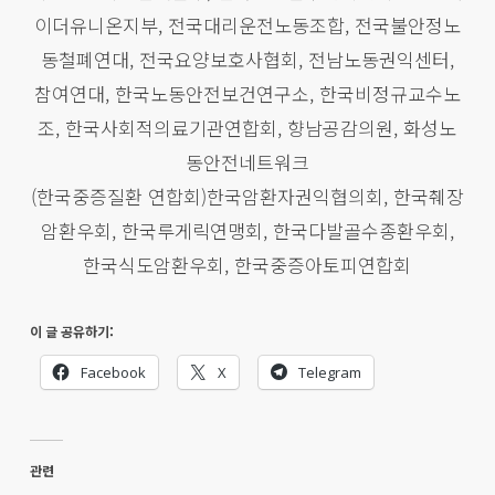
이더유니온지부, 전국대리운전노동조합, 전국불안정노
동철폐연대, 전국요양보호사협회, 전남노동권익센터,
참여연대, 한국노동안전보건연구소, 한국비정규교수노
조, 한국사회적의료기관연합회, 향남공감의원, 화성노
동안전네트워크
(한국중증질환 연합회)한국암환자권익협의회, 한국췌장
암환우회, 한국루게릭연맹회, 한국다발골수종환우회,
한국식도암환우회, 한국중증아토피연합회
이 글 공유하기:
Facebook
X
Telegram
관련