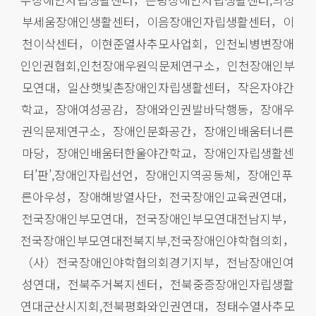
부세움장애인생활센터，이음장애인자립생활센터，이
천이삭센터，이현준열사추모사업회，인천뇌병변장애
인인권협회,인천장애우원익문제연구소，인천장애인부
모연대，일산햇빛촌장애인자립생활센터，작은자야간
학교，장애여성공감，장애와인권발바닥행동，장애우
권익문제연구소，장애인문화공간，장애인배움터너른
마당，장애인배움터한울야간학교，장애인자립생활센
터’판’,장애인자립선언，장애인지역공동쳬，장애인푸
른아우성，장애해방열사단，전국장애인교육권연대，
전국장애인부모연대，전국장애인부모연대전남지부，
전국장애인부모연대전북지부,전국장애인야학협의회，
（사）전국장애인야학협의회경기지부，전남장애인여
성연대，전북주거복지센터，전북중증장애인자립생활
연대군산시지회,전북평화와인권연대，정태수열사추모