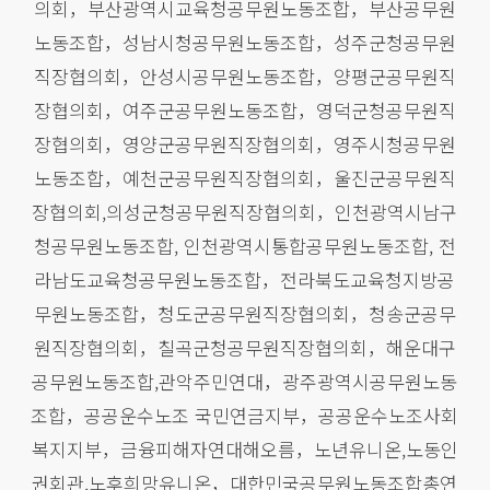
의회，부산광역시교육청공무원노동조합，부산공무원
노동조합，성남시청공무원노동조합，성주군청공무원
직장협의회，안성시공무원노동조합，양평군공무원직
장협의회，여주군공무원노동조합，영덕군청공무원직
장협의회，영양군공무원직장협의회，영주시청공무원
노동조합，예천군공무원직장협의회，울진군공무원직
장협의회,의성군청공무원직장협의회，인천광역시남구
청공무원노동조합, 인천광역시통합공무원노동조합, 전
라남도교육청공무원노동조합，전라북도교육청지방공
무원노동조합，청도군공무원직장협의회，청송군공무
원직장협의회，칠곡군청공무원직장협의회，해운대구
공무원노동조합,관악주민연대，광주광역시공무원노동
조합，공공운수노조 국민연금지부，공공운수노조사회
복지지부，금융피해자연대해오름，노년유니온,노동인
권회관,노후희망유니온，대한민국공무원노동조합총연