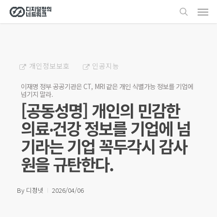
Men
Skip
search
to
main
content
개인정보보호
인공지능
이재명 정부 공공기관은 CT, MRI 같은 개인 식별가능 정보를 기업에
넘기지 말라.
[공동성명] 개인의 민감한
의료‧건강 정보를 기업에 넘
기라는 기업 꼭두각시 감사
원을 규탄한다.
By
디정넷
2026/04/06