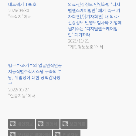
네트워커 196호
의료·건강정보 민영화법 ‘디지
2026/04/30
털헬스케어법안’ 폐기 촉구 기
"소식지"에서
자회견{/}[기자회견] 내 의료·
건강정보 민영보험사와 기업에
넘겨주는 ‘디지털헬스케어법
안’ 폐기하라
2023/11/21
"개인정보보호"에서
법무부·과기부의 얼굴인식인공
지능식별추적시스템 구축의 부
당, 위법성에 대한 공익감사청
구
2022/01/27
"인공지능"에서
개인정보
민영화
보건의료
보건의료 빅데이터
인공지능