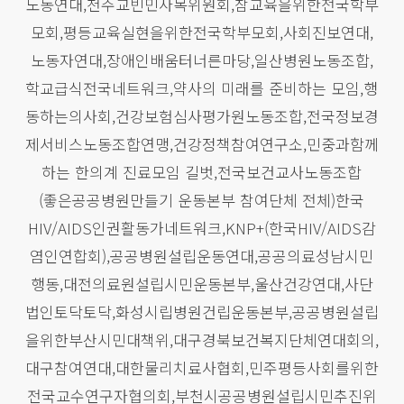
노동연대,천주교빈민사목위원회,참교육을위한전국학부
모회,평등교육실현을위한전국학부모회,사회진보연대,
노동자연대,장애인배움터너른마당,일산병원노동조합,
학교급식전국네트워크,약사의 미래를 준비하는 모임,행
동하는의사회,건강보험심사평가원노동조합,전국정보경
제서비스노동조합연맹,건강정책참여연구소,민중과함께
하는 한의계 진료모임 길벗,전국보건교사노동조합
(좋은공공병원만들기 운동본부 참여단체 전체)한국
HIV/AIDS인권활동가네트워크,KNP+(한국HIV/AIDS감
염인연합회),공공병원설립운동연대,공공의료성남시민
행동,대전의료원설립시민운동본부,울산건강연대,사단
법인토닥토닥,화성시립병원건립운동본부,공공병원설립
을위한부산시민대책위,대구경북보건복지단체연대회의,
대구참여연대,대한물리치료사협회,민주평등사회를위한
전국교수연구자협의회,부천시공공병원설립시민추진위