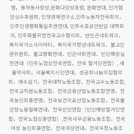
맹，동자동사랑방,문화다양성포럼, 문화연대, 민가협
양심수후원회, 민생경제연구소,민주노동자전국회의，
민주민생평화통일주권연대, 민주수호공안탄압 대책회
의, 민주화를위한전국교수협의회，반빈곤네트워크，
복지국가소사이어티，복지국가청년네트워크，불교인
권위원회，불교평화연대，빈곤사회연대，빈민해방실
천연대（민주노점상전국연합，전국 철거민연합）, 새
물약사회，서울복지시민연대，성공회나눔의집협의
회，예수살기，전국대학노동조합，전국교수노동조합,
전국교직원노동조합，전국금융산업노동조합연맹，전
국농민회총연맹，전국보건의료산업노동조합，전국불
안정노동철폐연대，전국빈민연합（빈민해방철거민연
합，전국노점상총연합）,전국사무금융노동조합，전국
여성 농민회총연합，전국여성연대，전국우정노동조