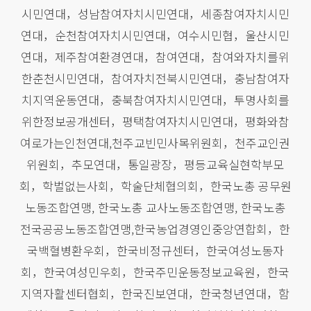
시민연대，성남참여자치시민연대，세종참여자치시민
연대，순천참여자치시민연대，여수시민협，울산시민
연대，제주참여환경연대，참여연대，참여와자치를위
한춘천시민연대，참여자치전북시민연대，충남참여자
치지역운동연대，충북참여자치시민연대，투명사회를
위한정보공개센터，평택참여자치시민연대，평화와참
여로가는인천연대,천주교빈민사목위원회，천주교인권
위원회，추모연대，통일광장，평등교육실현학부모
회，학벌없는사회，학술단체협의회，한국노총 공무원
노동조합연맹, 한국노총 교사노동조합연맹, 한국노총
전국공공노동조합연맹,한국농업경영인중앙연합회，한
국백혈병환우회，한국비정규센터，한국여성노동자
회，한국여성민우회，한국주민운동정보교육원，한국
지역자활센터협회，한국진보연대，한국청년연대，함