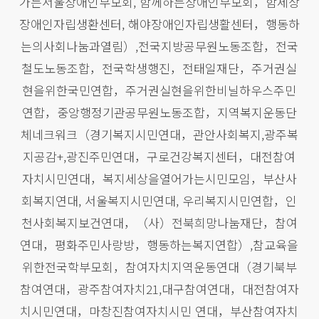
가는서울장애인부모회, 함께하는장애인부모회，함세상
장애인자립생환센터, 해야장애인자립생활센터，행동하
는의사회나눔과열림）,전국지방공무원노동조합，전국
철도노동조합，전국학생행진，전태일재단，주거권실
현을위한국민연합，주거권실현을위한비닐하우스주민
연합，중앙행정기관공무원노동조합，지역복지운동단
체네크워크（경기복지시민연대，관안사회복지,광주복
지공감+,광진주민연대，구로건강복지센터，대전참여
자치시민연대，복지세상을열어가는시민모임，부산사
회복지연대, 서울복지시민연대, 우리복지시민연합，인
천사회복지보건연대，（사）전북희망나눔재단，참여
연대，평화주민사랑방，행동하는복지연합）,참교육을
위한전국학부모회，참여자치지역운동연대（경기북부
참여연대，광주참여자치21,대구참여연대，대전참여자
치시민연대，마창진참여자치시민 연대，부산참여자치