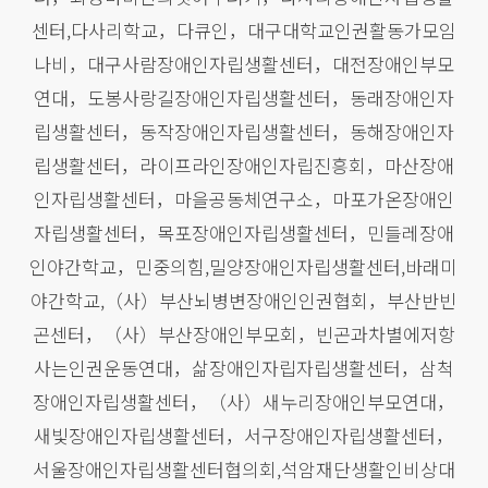
센터,다사리학교，다큐인，대구대학교인권활동가모임
나비，대구사람장애인자립생활센터，대전장애인부모
연대，도봉사랑길장애인자립생활센터，동래장애인자
립생활센터，동작장애인자립생활센터，동해장애인자
립생활센터，라이프라인장애인자립진흥회，마산장애
인자립생활센터，마을공동체연구소，마포가온장애인
자립생활센터，목포장애인자립생활센터，민들레장애
인야간학교，민중의힘,밀양장애인자립생활센터,바래미
야간학교,（사）부산뇌병변장애인인권협회，부산반빈
곤센터，（사）부산장애인부모회，빈곤과차별에저항
사는인권운동연대，삶장애인자립자립생활센터，삼척
장애인자립생활센터，（사）새누리장애인부모연대，
새빛장애인자립생활센터，서구장애인자립생활센터，
서울장애인자립생활센터협의회,석암재단생활인비상대