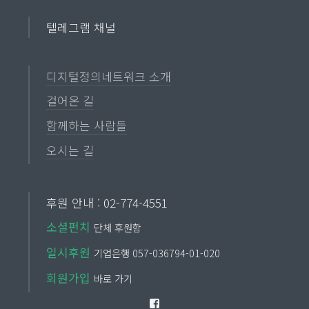
텔레그램 채널
디지털정의네트워크 소개
걸어온 길
함께하는 사람들
오시는 길
후원 안내 : 02-774-4551
소셜펀치
단체 후원함
일시후원
기업은행 057-036794-01-020
회원가입
바로 가기
Facebook