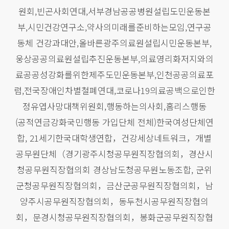
원회,빈곤사회연대,서부경남공공병원설립도민운동본
부,시민건강연구소,약사의미래를준비하는모임,연구공
동체 건강과대안,올바른광주의료원설립시민운동본부,
웅상공공의료원설립추진운동본부,의료영리화저지와의
료공공성강화를위한제주도민운동본부,인천공공의료포
럼,전국장애인차별철폐연대,코로나19의료공백으로인한
정유엽사망대책위원회,행동하는의사회,홈리스행동
(공적연금강화국민행동 가입단체 전체)한국여성단체연
합, 21세기한국대학생연합，건강세상네트워크，개별
공무원단체（경기광주시청공무원직장협의회，경산시
청공무원직장협의회 경상남도청공무원노동조합, 군위
군청공무원직장협의회，금산군공무원직장협의회，남
양주시공무원직장협의회，동두천시공무원직장협의
회，문경시청공무원직장협의회，봉화군공무원직장협