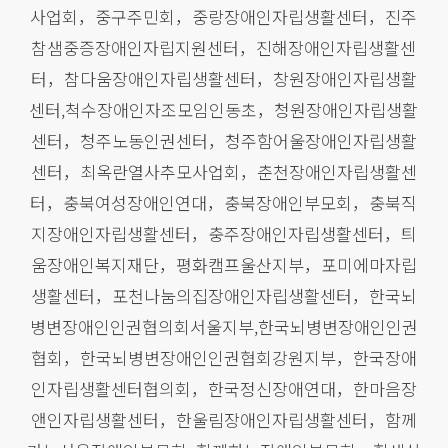
사업회，중구주민회，중랑장애인자립생활센터，진주
참샘중증장애인자립지원센터，진해장애인자립생활센
터，참다움장애인자립생활센터，창원장애인자립생활
센터,척수장애인자조모임인동초，청원장애인자립생활
센터，청주노동인권센터，청주함어울장애인자립생활
센터，최옥란열사추모사업회，춘천장애인자립생활센
터，충북여성장애인연대，충북장애인부모회，충북직
지장애인자립생활센터，충주장애인자립생활센터，틔
움장애인복지재단，평화캠프울산지부，포미에마자립
생활센터，포천나눔의집장애인자립생활센터，한국뇌
병변장애인인권협의회서울지부,한국뇌병변장애인인권
협회，한국뇌병변장애인인권협회강원지부，한국장애
인자립생활센터협의회，한국정신장애연대，한마음장
앤인자립생활센터，한울림장애인자립생활센터，함께