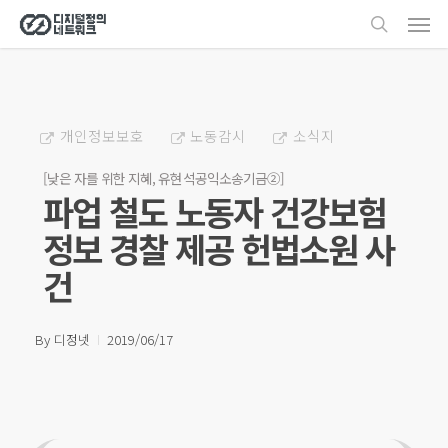
Men
Skip
search
to
main
content
개인정보보호
노동감시
소식지
[낮은 자를 위한 지혜, 유현석공익소송기금②]
파업 철도 노동자 건강보험
정보 경찰 제공 헌법소원 사
건
By
디정넷
2019/06/17