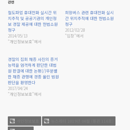
관련
철도파업 휴대전화 실시간 위
희망버스 관련 휴대전화 실시
치추적 및 공공기관의 개인정
간 위치추적에 대한 헌법소원
보 경찰 제공에 대한 헌법소원
청구
청구
2012/02/28
2014/05/13
"입장"에서
"개인정보보호"에서
경찰의 집회 채증 사진의 증거
능력을 엄격하게 판단한 대법
원 판결에 대한 논평{/}무분별
한 채증 관행에 경종 울린 법원
판단을 환영한다
2017/04/24
"개인정보보호"에서
개인정보보호
뉴스레터 2019년 06월 (통권 116호)