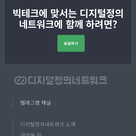
로 홈플러스 주식회사와 라이나생명보험
빅테크에 맞서는 디지털정의
주식회사, 신한생명 보험주식회사가 연대
네트워크에 함께 하려면?
하여 300,000원을 지급할 것을 청구
￭ 소제기일 – 2015. 06. 30.
￭ 1심 선고일 – 18. 01. 18.
후원하기
⇒ 경품응모 소비자 200,000원 / 동의 없
이 사전 필터링을 위해 보험사에 개인정보
제공한 행위 보험사별 각각 50,000원 / 위
사항에 모두 해당하는 경우 300,000원을
손해배상금으로 지급할 것
텔레그램 채널
(3) 안산 소비자단체협의회
￭ 2015가합1847 수원지방법원 안산지원
디지털정의네트워크 소개
(제2민사부)
걸어온 길