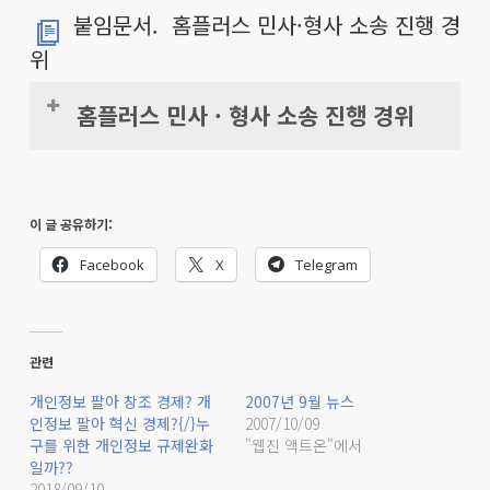
붙임문서. 홈플러스 민사·형사 소송 진행 경
위
홈플러스 민사 · 형사 소송 진행 경위
1. 민사소송
– 4개 소비자, 시민단체
이 글 공유하기:
(1) 참여연대
Facebook
X
Telegram
￭ 2015가단73720 서울중앙지방법원(민사
93단독)
관련
￭ 원고 – 홈플러스 패밀리카드회원 소비자
개인정보 팔아 창조 경제? 개
2007년 9월 뉴스
62명
인정보 팔아 혁신 경제?{/}누
2007/10/09
구를 위한 개인정보 규제완화
"웹진 액트온"에서
￭ 피고 – 홈플러스 주식회사
일까??
￭ 주장내용 – 개인정보보호법 위반을 이유
2018/09/10