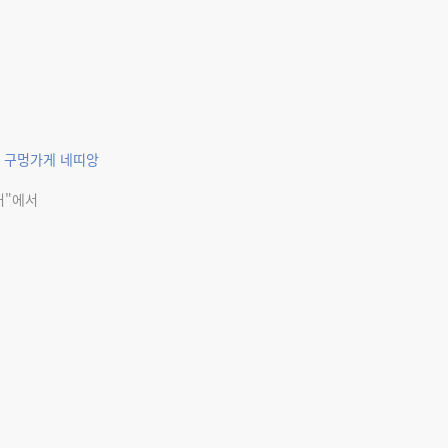
의 구멍가게 네띠앙
커"에서