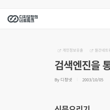
Skip
to
main
content
개인정보유출
월간네트
검색엔진을 통
By
디정넷
2003/10/05
신문오리기