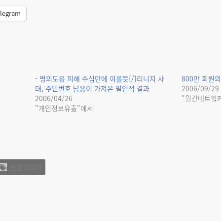
legram
- 명의도용 피해 수십만에 이를듯{/}리니지 사
800만 회원
태, 주민번호 남용이 가져온 필연적 결과
2006/09/29
2006/04/26
"월간네트워
"개인정보유출"에서
신문오리기