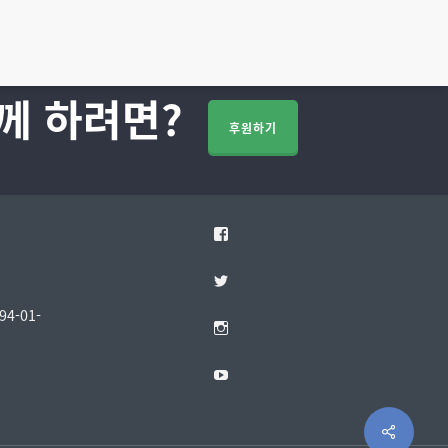
께 하려면?
후원하기
Facebook
Twitter
4-01-
Instagram
YouTube
Share