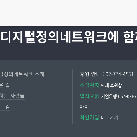
 디지털정의네트워크에 함
털정의네트워크 소개
후원 안내 : 02-774-4551
온 길
소셜펀치
단체 후원함
하는 사람들
일시후원
기업은행 057-03679
는 길
020
회원가입
바로 가기